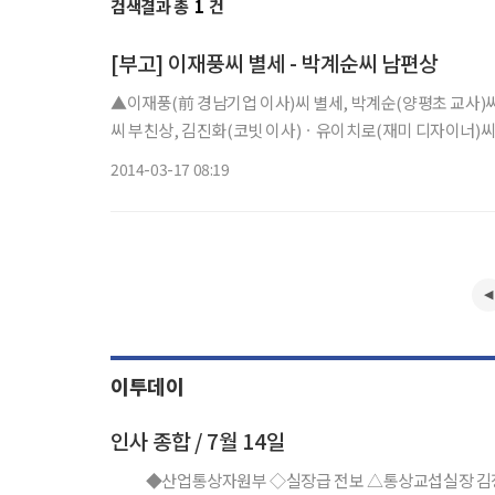
검색결과 총
1
건
[부고] 이재풍씨 별세 - 박계순씨 남편상
▲이재풍(前 경남기업 이사)씨 별세, 박계순(양평초 교사)
씨 부친상, 김진화(코빗 이사)ㆍ유이치로(재미 디자이너)씨 장인
2014-03-17 08:19
이투데이
인사 종합 / 7월 14일
◆산업통상자원부 ◇실장급 전보 △통상교섭실장 김정