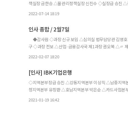
책실장 금한승 △물관리정책실장 신진수 ◇실장급 승진 
회 사무처 사무차장 주대영 ◆국세청 [국세청] ◇복수직
2022-07-14 18:19
강 △
인사 종합 / 2월7일
◆감사원 ◇과장 신규 보임 △심의실 법무담당관 김영호
구 ◇과장 전보 △산업·금융감사국 제1과장 권오복 △〃
제2과장 임승주 △전략감사단 제3과장 이지웅 △사회·복
2022-02-07 18:20
[인사] IBK기업은행
◇지역본부장급 승진 △강동지역본부 이상직 △남중지역본
청지역본부 유창환 △호남지역본부 박은순 △카드사업본부
최고책임자 김일두 ◇지역본부장급 전보 △강서·제주지역본부 채한식 △서부지역본부 최광진 ◇본부 부서장 전보 △기업지원부
2021-01-19 16:42
김동석