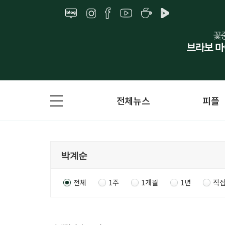
전체뉴스
피플
전체
1주
1개월
1년
직