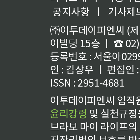
공지사항
ㅣ
기사제
㈜이투데이피엔씨 (제호
이빌딩 15층 ㅣ ☎ 02)
등록번호 : 서울아02992
인 : 김상우 ㅣ 편집인
ISSN : 2951-4681
이투데이피엔씨 임직원
윤리강령
및 실천규정을
브라보 마이 라이프의
저작권법의 보호를 받