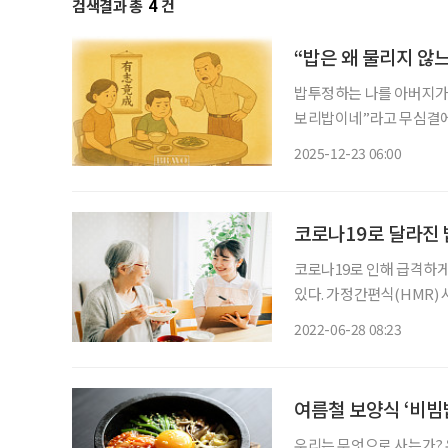
검색결과 총
4
건
“밥은 왜 물리지 않
밥투정하는 나를 아버지가 
보리밥이네”라고 무심결에 
아버지는 숟가락을 빼앗으며
2025-12-23 06:00
그릇 부딪는 소리도 못 냈
코로나19로 달라진 밥
코로나19로 인해 급격하게
있다. 가정간편식(HMR) 
만, 최근에는 50·60세대의 구매율이 더 높
2022-06-28 08:23
생활하는 가구가 많다. 60
여름철 보양식 ‘비빔
우리는 무엇으로 사는가? 