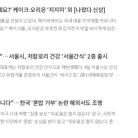
?’ 케이크‧오리온 ‘지지미’ 외 [나왔다 신상]
◀
▶
제품을 선보이고 있다. 파리바게뜨는 국내 대표 지역생활 커뮤니티
세요?’ 케이크를, 오리온은 부추전과 김치전의 맛을 바삭하게 담은
성웰스토리는 미슐랭 출신 스타 셰프 파브리와 협업한 ‘코탈리안 비
탈리안 레스토랑에서 여름 시즌 한정 메뉴로 선보이며, 마운티아는
"…서울시, 저칼로리 건강 '서울간식' 2종 출시
하는 저칼로리 건강 간식으로 재탄생했다. 4일 서울시는 건강
고 무첨가물 콘셉트의 서울간식 '라이스칩' 2종(야채볶음밥 맛·김
 밝혔다. 이번 제품은 큰 인기를 끈 '서울라면', '서울빵'에 이어 선
이자 '서울간식 시리즈'의 첫 번째 제품이다.
니다"…한국 ‘혼밥 거부’ 논란 해외서도 조명
인 가구 시대 역행” 집중 보도“‘외로움은 팔지 않는다’ 문구, 사회적
문구를 내걸어 논란이 된 가운데, 홍콩 사우스차이나모닝포스트
(SCMP), 인도 이코노믹 타임즈 등 해외 언론이 이를 주목했다. 27일(한