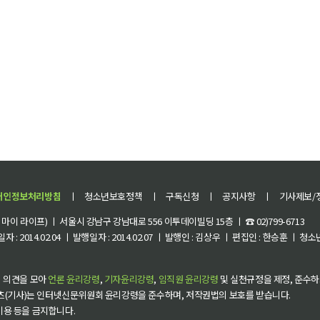
개인정보처리방침
ㅣ
청소년보호정책
ㅣ
구독신청
ㅣ
공지사항
ㅣ
기사제보/
이 라이프) ㅣ 서울시 강남구 강남대로 556 이투데이빌딩 15층 ㅣ ☎ 02)799-6713
 : 2014.02.04 ㅣ 발행일자 : 2014.02.07 ㅣ 발행인 : 김상우 ㅣ 편집인 : 한승훈 ㅣ
 의견을 모아
언론 윤리강령
,
기자윤리강령
,
임직원 윤리강령
및 실천규정을 제정, 준수하
츠(기사)는 인터넷신문위원회 윤리강령을 준수하며, 저작권법의 보호를 받습니다.
 이용 등을 금지합니다.