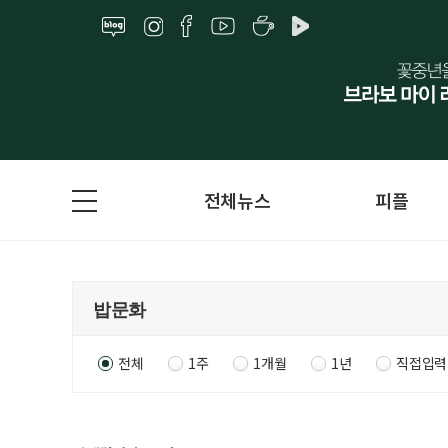
전체뉴스
피플
전체
1주
1개월
1년
직접입력