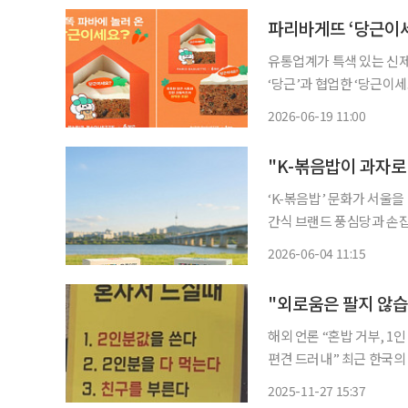
파리바게뜨 ‘당근이세요
유통업계가 특색 있는 신
‘당근’과 협업한 ‘당근이
지지미 스낵을 내놨다. 삼
2026-06-19 11:00
빔 파스타’를 에버랜드 이
"K-볶음밥이 과자로
‘K-볶음밥’ 문화가 서울을 대표
간식 브랜드 풍심당과 손잡
맛)을 출시해 판매 중이라고
2026-06-04 11:15
보이는 서울형 먹거리 굿즈
"외로움은 팔지 않습
해외 언론 “혼밥 거부, 1
편견 드러내” 최근 한국의 한 식당에서 ‘혼밥’ 손님을 받지 않고 “외로움은 팔지 않는다. 혼자
오지 마세요”라는 안내 
2025-11-27 15:37