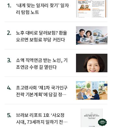
1.
‘내게 맞는 일자리 찾기’ 일자
리 탐험 노트
2.
노후 대비로 달러보험? 환율
오르면 보험료 부담 커진다
3.
소액 직역연금 받는 노인, 기
초연금 수령 길 열린다
4.
초고령사회 ‘제1차 국가인구
전략 기본계획’에 담길 정책
은
5.
브라보 리포트 1호 ‘사오정
시대, 73세까지 일하기 전략’