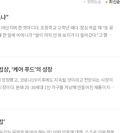
정확도순
최신순
느냐”
야단치며 한 첫마디다. 초등학교 고학년 때다. 점심 먹을 때 “또 꽁
한 말에 어머니가 “쌀이 아직 안 와 보리가 더 들어갔다”고 했다.
 밥상 뒤로 나가 앉으라고 소리 질렀다. 가족들은 아무런 말도, 밥
다. 아버지는 저녁 밥상에도 앉지 못하게 했다.
상, ‘케어 푸드’의 성장
 성장했고, 코로나19 이후에도 지속될 것이라고 전망되는 시장이
시장이다. 본래 20·30세대 1인 가구를 겨냥해 만들어진 제품이지
아지고 있다. 50·60세대는 자녀들이 독립해 부부만
세가 넘어가면 1인 가구도 늘어난다. 그렇
밥’
우리는 무엇을 먹어야 하는가? 이런 의문에 대한, 스스로 미욱하게