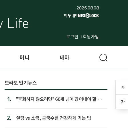
2026.08.08
로그인
회원가입
머니
테마
브라보 인기뉴스
가
1.
"후회하지 않으려면" 60세 넘어 끊어내야 할 사
가
람 1위
2.
설탕 vs 소금, 콩국수를 건강하게 먹는 법