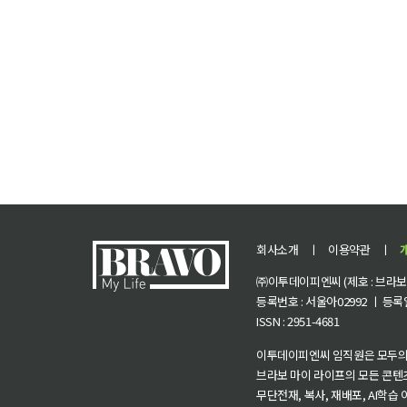
회사소개
ㅣ
이용약관
ㅣ
㈜이투데이피엔씨 (제호 : 브라보 마
등록번호 : 서울아02992 ㅣ 등록일자
ISSN : 2951-4681
이투데이피엔씨 임직원은 모두의
브라보 마이 라이프의 모든 콘텐
무단전재, 복사, 재배포, AI학습