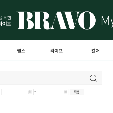
헬스
라이프
컬처
~
적용