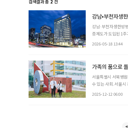
검색결과 총
2
건
강남•부천자생한
강남·부천자생한방병원
증제도가 도입된 1주기
복지부 의료기관 인증
2026-05-18 13:44
으로 평가하기 위해 마
가족의 품으로 돌
서울특별시 서북병원 이창규 원장, 송은향 
수 있는 사회. 서울
원은 그 가능성을 보
2025-12-12 06:00
하고, 가정과 지역사