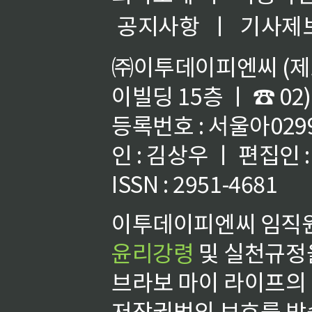
공지사항
ㅣ
기사제
㈜이투데이피엔씨 (제호
이빌딩 15층 ㅣ ☎ 02)
등록번호 : 서울아02992
인 : 김상우 ㅣ 편집인
ISSN : 2951-4681
이투데이피엔씨 임직원
윤리강령
및 실천규정을
브라보 마이 라이프의
저작권법의 보호를 받