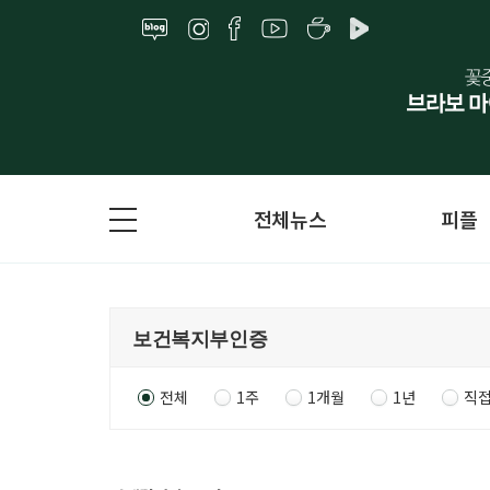
전체뉴스
피플
전체
1주
1개월
1년
직