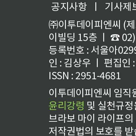
공지사항
ㅣ
기사제
㈜이투데이피엔씨 (제호
이빌딩 15층 ㅣ ☎ 02)
등록번호 : 서울아02992
인 : 김상우 ㅣ 편집인
ISSN : 2951-4681
이투데이피엔씨 임직원
윤리강령
및 실천규정을
브라보 마이 라이프의
저작권법의 보호를 받