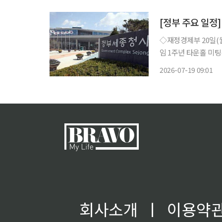
[정부 주요 일정]
◇재정경제부 20일(월) △경제부총리 08:45 대외경제장관회의(세종청사), 13:30 부총리 취
임 1주년 타운홀 미팅(비공개) △제 271차 대외경제장관회의 개
일(화) △경제부총리 10:00 국무회의(청와대) △재경부 1차관 14:00 대한민국 전략경제 포럼
2026-07-19 09:01
회사소개
ㅣ
이용약