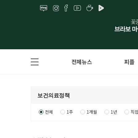
전체뉴스
피플
전체
1주
1개월
1년
직