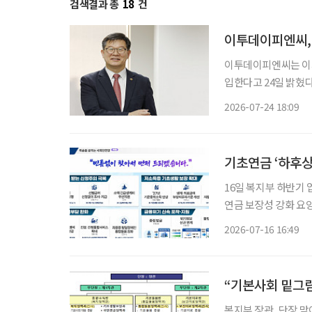
검색결과 총
18
건
이투데이피엔씨,
이투데이피엔씨는 이
입한다고 24일 밝혔다. 미래설계연구원은 고령화와 인구구조의 변화, 건강과 돌봄, 연
후소득, 중장년 일자
2026-07-24 18:09
기초연금 ‘하후상
16일 복지부 하반기 업무계획 발표 지속가능한 연금체
연금 보장성 강화 요양병원 간병비 급여화 및 본인 부담금 경감 추진 보건복지부가 하반기에
초고령사회에 대응하기 
2026-07-16 16:49
는 16일 발표한 하
“기본사회 밑그림
복지부 장관, 단장 맡아…총