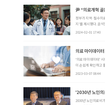
尹 “의료개혁 골
정부가 지역·필수의료
지’를 제시했다. 윤
혁’을 주제로 열린 여
2024-02-01 17:40
는 △의료인력 확충 
의료 마이데이터 
‘의료 마이데이터’ 
이 손쉽게 확인하고 
유출과 관련한 우려의
2023-03-07 08:44
린 범부처 바이오헬스
‘2030년 노인
2030년 노인의료비