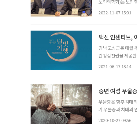
노인의학회)는 노인질
제시했다. 노인의학회
2022-11-07 15:01
었다. △건강한 노인
백신 인센티브,
경남 고성군은 매월 추
건강검진권을 제공한다
을 제공한다. 이런 혜택은 어떤 사람들이 받을 수 있을까? 이들은 최근 국내 지방자치단체가
2021-06-17 18:14
내놓은 신종 코로나바
중년 여성 우울증
우울증은 향후 치매의 
기 우울증과 치매의 
잘 알려져 있지 않은 
2020-10-27 09:56
들도 급격하게 늘고 