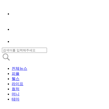
전체뉴스
피플
헬스
라이프
컬처
머니
테마