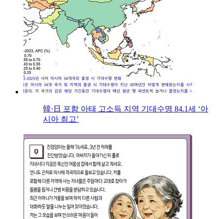
韓·日 포함 아태 고소득 지역 기대수명 84.1세 ‘아
시아 최고’