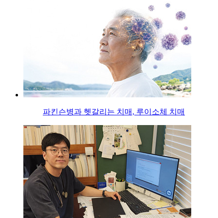
파킨슨병과 헷갈리는 치매, 루이소체 치매