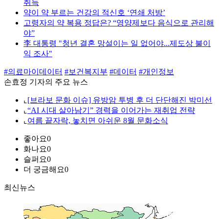
취득
약이 약 부르는 건강의 적신호 ‘연쇄 처방’
고령자의 약 복용 정답은? “영양제보다 음식으로 관리해
야”
李 대통령 "청년 결혼 망설이는 일 없어야...제도상 불이
익 조사"
#의료마이데이터
#보건복지부
#데이터
#개인정보
손효정 기자의 주요 뉴스
⌞
[브라보 문화 이슈] 유방암 투병 후 더 단단해진 박미선
⌞
“AI 시대 살아남기” 경력을 이어가는 재취업 전략
⌞
여름 끝자락, 놓치면 아쉬운 8월 문화소식
좋아요
0
화나요
0
슬퍼요
0
더 궁금해요
0
최신뉴스