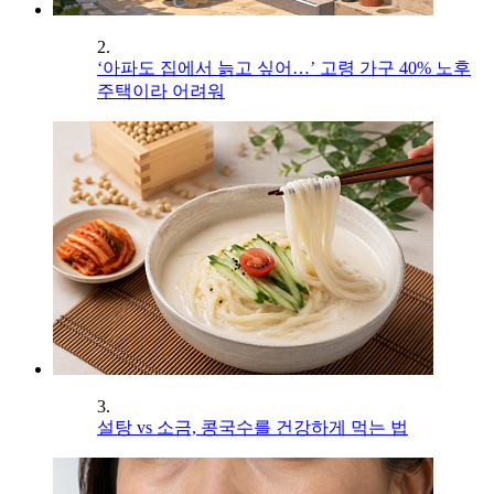
2.
‘아파도 집에서 늙고 싶어…’ 고령 가구 40% 노후
주택이라 어려워
3.
설탕 vs 소금, 콩국수를 건강하게 먹는 법