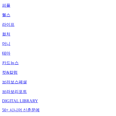
피플
헬스
라이프
컬처
머니
테마
카드뉴스
컷&칼럼
브라보스페셜
브라보리포트
DIGITAL LIBRARY
50+ 시니어 신춘문예