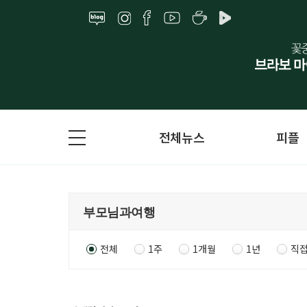
전체뉴스
피플
전체
1주
1개월
1년
직