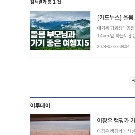
검색결과 총
1
건
[카드뉴스] 올봄
애기봉 평화생태공원 
1.4km 앞. 하늘이 맑
늘전망대 강원 태백시 
2024-03-28 09:04
시내 전경을 한눈
이투데이
이장우 캠핑카 가
이장우 캠핑카에 시선이 모아졌다. 3일 방송된 MBC '