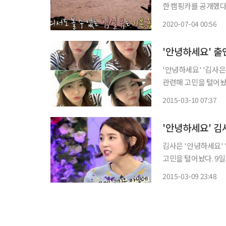
한 캠핑카를 공개했다. 이장우는 부모님과 여행하기 위해 구매했다고 밝혔다. 공개된 
의 캠핑카는 우드톤으
2020-07-04 00:56
'안녕하세요' '김사은' '성민' '안녕하세요'에 출연한 김사은이 남
관련해 고민을 털어놨다. 9일 오후 방송된 KBS 2TV 예능프로그램 '대국민
요(이하 '안녕하세요
2015-03-10 07:37
다. 김사은 외에도 이
김사은 '안녕하세요' '안녕하세요'에 출연한 김사은이 남편 성민이 군대를 가는 것과 관련해
고민을 털어놨다. 9일 방송된 KBS2 ‘대국민 토크쇼 안녕하세요’ 215회에는 슈퍼주니어 성민
의 아내 김사은이 출연했다. 이날 MC들은 김사은에게 남편 성민이 
2015-03-09 23:48
하느