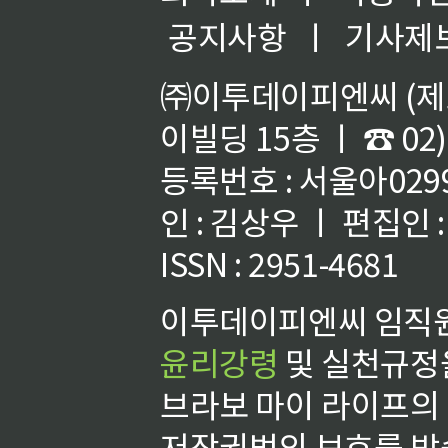
공지사항
ㅣ
기사제
㈜이투데이피엔씨 (제호
이빌딩 15층 ㅣ ☎ 02)
등록번호 : 서울아02992
인 : 김상우 ㅣ 편집인
ISSN : 2951-4681
이투데이피엔씨 임직원
윤리강령
및 실천규정을
브라보 마이 라이프의
저작권법의 보호를 받