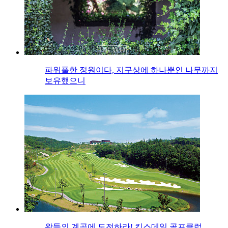
파워풀한 정원이다, 지구상에 하나뿐인 나무까지
보유했으니
왕들의 계곡에 도전하라! 킹스데일 골프클럽