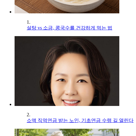
1.
설탕 vs 소금, 콩국수를 건강하게 먹는 법
2.
소액 직역연금 받는 노인, 기초연금 수령 길 열린다