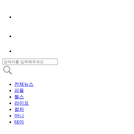
전체뉴스
피플
헬스
라이프
컬처
머니
테마