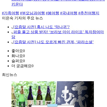
키운다
#가족여행
#부모님과여행
#봄여행
#국내여행
#추천여행지
이은숙 기자의 주요 뉴스
⌞
[요즘말 사전] 혹시 나도 ‘막나귀’?
⌞
퍼즐 풀고 상품 받자! ‘브라보 마이 라이프’ 독자참여마
당
⌞
[요즘말 사전] 나도 모르게 빠진 관계, ‘파라소셜’
좋아요
0
화나요
0
슬퍼요
0
더 궁금해요
0
최신뉴스