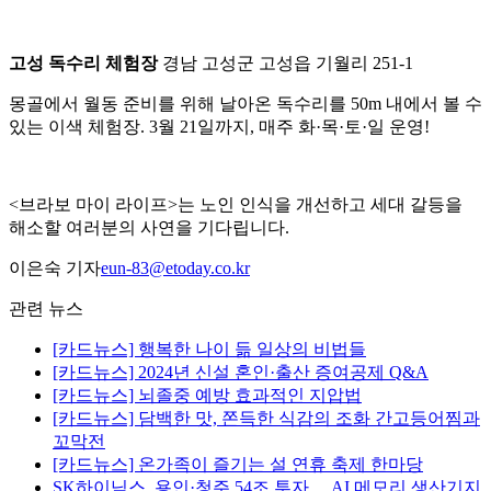
고성 독수리 체험장
경남 고성군 고성읍 기월리 251-1
몽골에서 월동 준비를 위해 날아온 독수리를 50m 내에서 볼 수
있는 이색 체험장. 3월 21일까지, 매주 화·목·토·일 운영!
<브라보 마이 라이프>는 노인 인식을 개선하고 세대 갈등을
해소할 여러분의 사연을 기다립니다.
이은숙 기자
eun-83@etoday.co.kr
관련 뉴스
[카드뉴스] 행복한 나이 듦 일상의 비법들
[카드뉴스] 2024년 신설 혼인·출산 증여공제 Q&A
[카드뉴스] 뇌졸중 예방 효과적인 지압법
[카드뉴스] 담백한 맛, 쫀득한 식감의 조화 간고등어찜과
꼬막전
[카드뉴스] 온가족이 즐기는 설 연휴 축제 한마당
SK하이닉스, 용인·청주 54조 투자… AI 메모리 생산기지