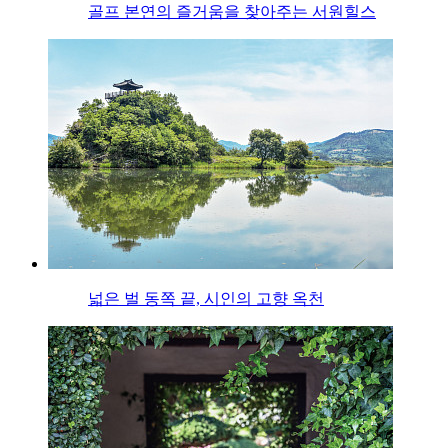
골프 본연의 즐거움을 찾아주는 서원힐스
넓은 벌 동쪽 끝, 시인의 고향 옥천