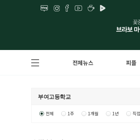
전체뉴스
피플
전체
1주
1개월
1년
직