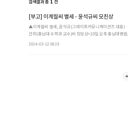
검색결과 총
1
건
[부고] 이계월씨 별세 - 윤석규씨 모친상
▲이계월씨 별세, 윤석규(그레이프커뮤니케이션즈 대표)ㆍ
건희(충남대 수학과 교수)씨 장모상=10일 오후 충남대병원, 발인 
2014-03-12 08:19