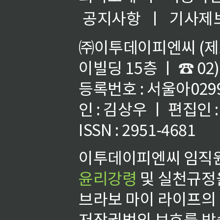
공지사항
ㅣ
기사제
㈜이투데이피엔씨 (제호
이빌딩 15층 ㅣ ☎ 02)
등록번호 : 서울아02992
인 : 김상우 ㅣ 편집인
ISSN : 2951-4681
이투데이피엔씨 임직원
윤리강령
및 실천규정을
브라보 마이 라이프의
저작권법의 보호를 받