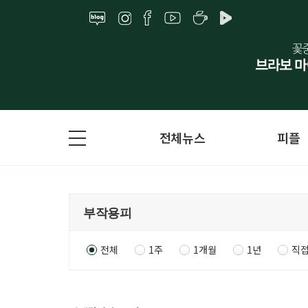
전체뉴스
피플
전체
1주
1개월
1년
직