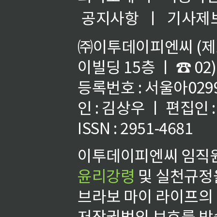
공지사항
ㅣ
기사제
㈜이투데이피엔씨 (제호
이빌딩 15층 ㅣ ☎ 02)
등록번호 : 서울아02992
인 : 김상우 ㅣ 편집인
ISSN : 2951-4681
이투데이피엔씨 임직원
윤리강령
및 실천규정을
브라보 마이 라이프의
저작권법의 보호를 받