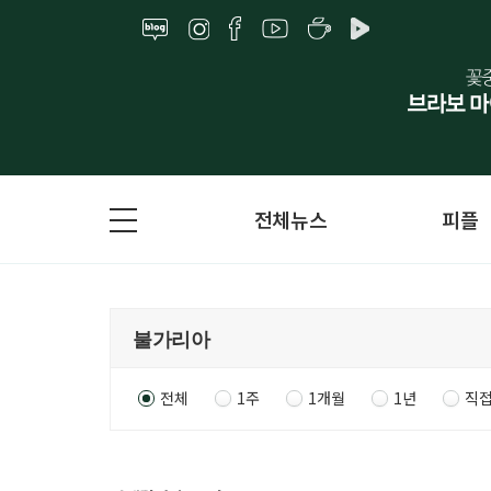
전체뉴스
피플
전체
1주
1개월
1년
직