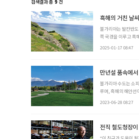
검색결과 총
9
건
흑해의 거친 날씨
불가리아는 발칸반도 
쪽 국경을 이루고 흑
아, 마케도니아와 국경을 접하고 있다. 수도는 소피아
2025-01-17 08:47
인구는 662만 명으로
만년설 품속에서
불가리아 수도는 소피
루며, 흑해의 해안선
마케도니아와 접해 있다. 1인당 국민소득은 1만 2500달러이며, 유럽연합(EU
2023-06-28 08:27
인구는 약 670만 명, 
전직 철도청장이 
“이 친구가 도움이 될