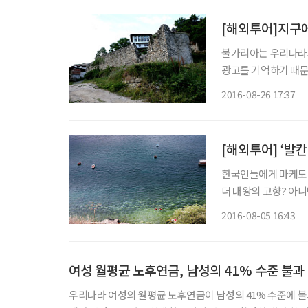
[해외투어]지구에
불가리아는 우리나라와 먼 나라가 아닌 듯
광고를 기억하기 때문이다. 불가리아에 가면 ‘장수’할까? 세계에서 가장
서 조용한 휴식과 함께 와인 잔을 기울이고 온천욕을 즐긴다면 가능할 것이다. 우리나
2016-08-26 17:37
약간 큰 불가리아(면적 
한국인들에게 마케도니
더 대왕의 고향? 아
서만 들을 수 있는 말일 
2016-08-05 16:43
오래된 오흐리드 호수 
여성 월평균 노후연금, 남성의 41% 수준 불과
우리나라 여성의 월평균 노후연금이 남성의 41% 수준에 불