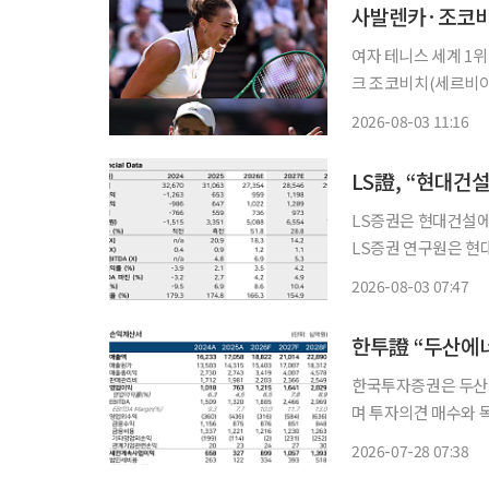
여자 테니스 세계 1
크 조코비치(세르비아)가 US오
3연패, 조코비치는 
2026-08-03 11:16
한 조로 호흡을 맞춘다
LS증권은 현대건설에 대해
LS증권 연구원은 현
인 가운데, 소형모듈원
2026-08-03 07:47
한국투자증권은 두산
며 투자의견 매수와 
이익률도 개선될 것으로 전망했다. 장남현 한국투자증권 
2026-07-28 07:38
심의 수주 확대가 이