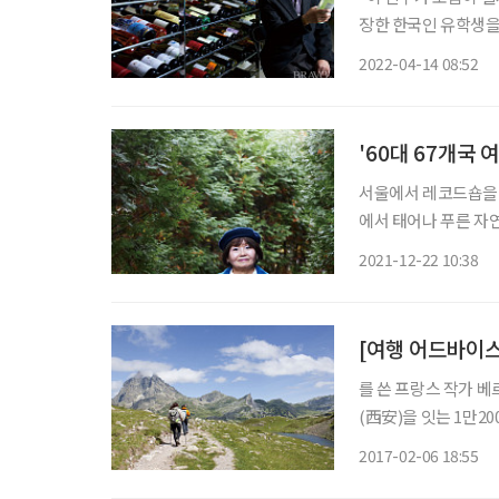
장한 한국인 유학생을
는 없기에 체념해서 
2022-04-14 08:52
푼 작은 선의는 훗날 
'60대 67개국 
서울에서 레코드숍을 
에서 태어나 푸른 자연
별 여행자’가 되는 
2021-12-22 10:38
장을 여행하는 꿈을 꾼
[여행 어드바이스
를 쓴 프랑스 작가 
(西安)을 잇는 1만2
말한 그는 은퇴 이후
2017-02-06 18:55
‘나이 듦’은 생각하기