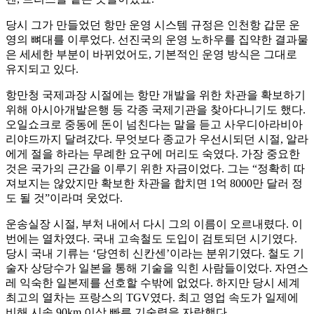
당시 그가 만들었던 항만 운영 시스템 규정은 인천항 갑문 운
영의 뼈대를 이루었다. 선진국의 운영 노하우를 집약한 결과물
은 세세한 부분이 바뀌었어도, 기본적인 운영 방식은 그대로
유지되고 있다.
항만청 국제과장 시절에는 항만 개발을 위한 차관을 확보하기
위해 아시아개발은행 등 각종 국제기관을 찾아다니기도 했다.
오일쇼크로 중동에 돈이 넘친다는 말을 듣고 사우디아라비아
리야드까지 달려갔다. 무엇보다 종교가 우선시되던 시절, 알라
에게 절을 하라는 무례한 요구에 머리도 숙였다. 가장 중요한
것은 국가의 근간을 이루기 위한 자금이었다. 그는 “정확히 따
져보지는 않았지만 확보한 차관을 합치면 1억 8000만 달러 정
도 될 것”이라며 웃었다.
운송실장 시절, 부처 내에서 다시 그의 이름이 오르내렸다. 이
번에는 열차였다. 국내 고속철도 도입이 검토되던 시기였다.
당시 국내 기류는 ‘당연히 신칸센’이라는 분위기였다. 철도 기
술자 상당수가 일본을 통해 기술을 익힌 사람들이었다. 자연스
레 익숙한 일본제를 선호할 수밖에 없었다. 하지만 당시 세계
최고의 열차는 프랑스의 TGV였다. 최고 영업 속도가 일제에
비해 시속 90km 이상 빠른 기술력을 자랑했다.