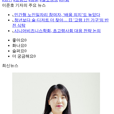
이준호 기자의 주요 뉴스
⌞
민간형 노인일자리 참여자, ‘배움 의지’도 높았다
⌞
청년보다 술·디저트 더 찾아… 日 '고령 1인 가구'의 반
전 식탁
⌞
시니어비즈니스학회, 초고령사회 대응 전략 논의
좋아요
0
화나요
0
슬퍼요
0
더 궁금해요
0
최신뉴스