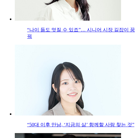
“나이 듦도 멋질 수 있죠”… 시니어 시장 길잡이 꿈
꿔
“50대 이후 만남, ‘지금의 삶’ 함께할 사람 찾는 것”