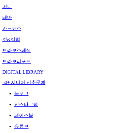
머니
테마
카드뉴스
컷&칼럼
브라보스페셜
브라보리포트
DIGITAL LIBRARY
50+ 시니어 신춘문예
블로그
인스타그램
페이스북
유튜브