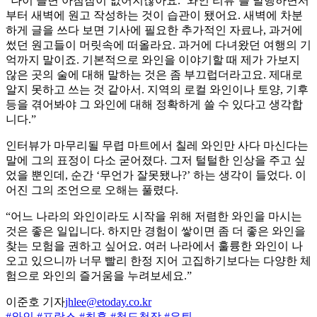
“나이 들면 아침잠이 없어지잖아요. ‘와인 리뷰’를 발행하면서
부터 새벽에 원고 작성하는 것이 습관이 됐어요. 새벽에 차분
하게 글을 쓰다 보면 기사에 필요한 추가적인 자료나, 과거에
썼던 원고들이 머릿속에 떠올라요. 과거에 다녀왔던 여행의 기
억까지 말이죠. 기본적으로 와인을 이야기할 때 제가 가보지
않은 곳의 술에 대해 말하는 것은 좀 부끄럽더라고요. 제대로
알지 못하고 쓰는 것 같아서. 지역의 로컬 와인이나 토양, 기후
등을 겪어봐야 그 와인에 대해 정확하게 쓸 수 있다고 생각합
니다.”
인터뷰가 마무리될 무렵 마트에서 칠레 와인만 사다 마신다는
말에 그의 표정이 다소 굳어졌다. 그저 털털한 인상을 주고 싶
었을 뿐인데, 순간 ‘무언가 잘못됐나?’ 하는 생각이 들었다. 이
어진 그의 조언으로 오해는 풀렸다.
“어느 나라의 와인이라도 시작을 위해 저렴한 와인을 마시는
것은 좋은 일입니다. 하지만 경험이 쌓이면 좀 더 좋은 와인을
찾는 모험을 권하고 싶어요. 여러 나라에서 훌륭한 와인이 나
오고 있으니까 너무 빨리 한정 지어 고집하기보다는 다양한 체
험으로 와인의 즐거움을 누려보세요.”
이준호 기자
jhlee@etoday.co.kr
#와인
#프랑스
#최훈
#철도청장
#은퇴