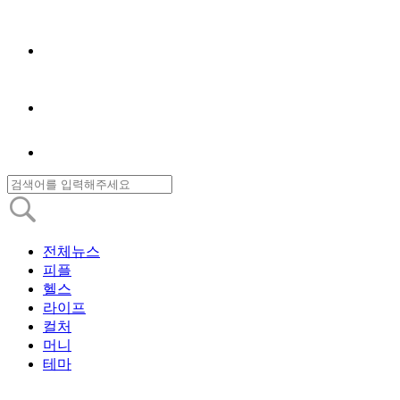
전체뉴스
피플
헬스
라이프
컬처
머니
테마