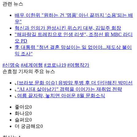
관련 뉴스
배우 이한위 "원하는 건 '명품' 아닌 끝까지 '소용'되는 배
우"
혁신과 인의가 완성시킨 위스키 대부, 김일주 회장
"해파랑길 트레킹으로 인생 리셋", 조정선 前 MBC 라디
오 PD
李 대통령 "청년 결혼 망설이는 일 없어야...제도상 불이
익 조사"
#신명숙
#세계여행
#코로나19
#여행작가
손효정 기자의 주요 뉴스
⌞
[브라보 문화 이슈] 유방암 투병 후 더 단단해진 박미선
⌞
“AI 시대 살아남기” 경력을 이어가는 재취업 전략
⌞
여름 끝자락, 놓치면 아쉬운 8월 문화소식
좋아요
0
화나요
0
슬퍼요
0
더 궁금해요
0