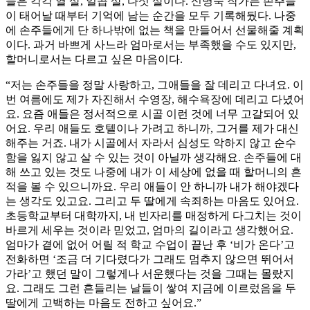
들은 각각 열 살, 일곱 살, 다섯 살이다. 신명숙 작가는 손주들
이 태어날 때부터 기억에 남는 순간을 모두 기록해뒀다. 나중
에 손주들에게 단 하나밖에 없는 책을 만들어서 선물해줄 계획
이다. 과거 바쁘게 사느라 엄마로서는 부족했을 수도 있지만,
할머니로서는 다르고 싶은 마음이다.
“저는 손주들을 정말 사랑하고, 그애들을 잘 데리고 다녀요. 이
번 여름에도 제가 자진해서 수영장, 해수욕장에 데리고 다녔어
요. 요즘 애들은 정서적으로 시골 이런 것에 너무 고갈되어 있
어요. 우리 애들도 호텔이나 가려고 하니까, 그거를 제가 대신
해주는 거죠. 내가 시골에서 자라서 심성도 악하지 않고 순수
함을 잃지 않고 살 수 있는 것이 아닐까 생각해요. 손주들에 대
해 쓰고 있는 것도 나중에 내가 이 세상에 없을 때 할머니의 흔
적을 볼 수 있으니까요. 우리 애들이 안 하니까 내가 해야겠다
는 생각도 있고요. 그리고 두 딸에게 속죄하는 마음도 있어요.
초등학교부터 대학까지, 내 빈자리를 매정하게 다그치는 것이
바르게 세우는 것이라 믿었고, 엄마의 길이라고 생각했어요.
엄마가 곁에 없어 어릴 적 학교 수업이 끝난 후 ‘비가 온다’고
전화하면 ‘조금 더 기다렸다가 그래도 멈추지 않으면 뛰어서
가라’고 했던 말이 그렇게나 서운했다는 것을 그때는 몰랐지
요. 그래도 그런 흔들리는 날들이 쌓여 지금에 이르렀음을 두
딸에게 고백하는 마음도 전하고 싶어요.”