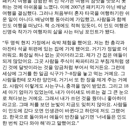
패키지 여행을 경험한 뒤 신 작가는 여행의 참맛을 맛보지 못
하는 것에 아쉬움을 느꼈다. 이에 2007년 패키지가 아닌 배낭
여행을 결심했다. 그러나 처음부터 혼자 타국을 여행하기란 쉬
운 일이 아니다. 배낭여행 동아리에 가입했고, 사람들과 함께
인도 여행을 떠났다. 책 소개에도 적혀 있듯이, 이 인도 여행은
신명숙 작가가 여행자의 삶을 사는 터닝 포인트가 됐다.
“두 명씩 현지 가정에서 숙박 체험을 했어요. 저는 한 총각과
아잔타 석굴 뒤편에 있는 집에 가게 됐어요. 거기가 정말로 더
러워요. 화장실 하나 없는 곳이더라고요. 제가 간 집은 애들이
되게 많았어요. 그곳 사람들 주식이 짜파티라고 부침개처럼 생
긴 것에 달밧이라는 것을 앙금처럼 부어서 먹거든요. 그런데
세상에 그거를 한 일곱 식구가 7~8장을 놓고 먹는 거예요. 그
사람들한테 모자란 양인데, 거기서 또 한 장을 제게 주는 거예
요. 사람이 이렇게도 사는구나, 충격을 많이 받았죠. 그리고 18
세 아기 엄마가 있었는데, 내가 아이섀도 바르는 걸 그 큰 눈으
로 쳐다보는 거예요. 그래서 내가 쓰던 것을 줬더니 좋아하더
라고요. 그때 저를 보던 눈빛이 지금도 잊히지 않아요. 사람들
이 인도에 갔다 오면 인생관이 바뀐다고 하던데 저도 그랬어
요. 한국으로 돌아와서 애들이 반찬을 남기면 ‘너네들은 인도
한 번씩 갔다 와야 해’라고 말했어요.”