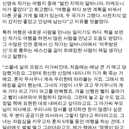
신명숙 작가는 여행지 중에 “발칸 지역의 알바니아, 마케도니
아가 좋았다”고 회고했다. “여행을 하다 보면 계획을 바꿔서
다른 곳을 가게 될 때가 있는데, 두 국가가 그랬다. 사전지식 없
이 갔지만 좋았고 인상에 남는다”고 이유를 덧붙였다.
특히 여행은 새로운 사람을 만나는 일이기도 하다. 책을 보면
신 작가도 여행을 하면서 많은 사람을 만났고 도움도 받았다.
그 수많은 인연 중에서 신 작가는 알바니아에서 ‘저주받은
산’으로 통하는 세스산을 같이 트레킹한 사람이 제일 생각난
다고 말했다.
“스물네 살의 프랑스 아가씨인데, 처음에는 배낭 큰 거 메고 당
당했거든요. 그런데 한산한 산장에 내리니까 기가 확 죽는 거
예요. 혼자 무서우니 계속 우리한테 따라붙는 거죠. 그래서 트
레킹을 같이 했는데, 그녀의 가방이 너무 크고 무거우니까 계
속 가다 쉬고 가다 쉬고를 반복했죠. 겨울 산행은 빨리 올라가
고 빨리 내려와야 위험하지 않아요. 그런데 놓고 갈 수도 없고,
정말 책에 표현한 대로 내버리고 싶더라고요. 그 아가씨 부모
님이 의사예요. 우리나라 정서를 생각하면 돈이 많겠다 싶은
데, 두 분이 공공기관 의사라서 그렇지 않다고 하더라고요. 그
녀는 자립심을 키우고자 혼자 6개월 동안 여행을 하는 건데, 1
달러에도 벌벌 떨고 그러더라고요. 제가 책에서 ‘깍쟁이’라고