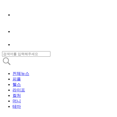
전체뉴스
피플
헬스
라이프
컬처
머니
테마