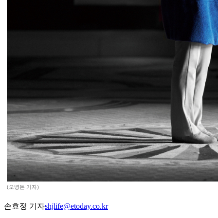
(오병돈 기자)
손효정 기자
shjlife@etoday.co.kr