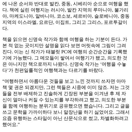
에 나온 순서와 반대로 발칸, 중동, 시베리아 순으로 여행을 했
다. 책에 실린 여행지는 러시아, 발칸 지역의 루마니아, 불가리
아, 마케도니아, 알바니아, 코소보, 세르비아, 슬로베니아, 중동
지역의 이스라엘, 요르단, 이집트, 그리고 그리스, 포르투갈이
다.
책을 읽으면 신명숙 작가와 함께 여행을 하는 기분이 든다. 가
본 적 없는 곳이지만 설명을 읽다 보면 머릿속에 그림이 그려
진다. 이는 신 작가가 태블릿 PC에 여행의 순간순간을 기록했
기에 가능했다. 그 메모들이 쌓여서 여행기가 됐고, 의도한 것
은 아니지만 책으로까지 나왔다. 신명숙 작가는 ‘여행을 수놓
다’가 천편일률적인 여행책과는 다르기를 바랐다.
“여행하면서 아름다운 것들을 보고 느낀 것까지 쓰자면 아마
책 몇 권은 되겠지만, 그런 책들은 시중에 이미 많죠. 저는 그것
들을 전부 배제하고 진솔하게 긴장된 부분을 이겨낸 후 제 자
신이 얼마나 커질 수 있는지를 부각하려고 했고, 의도한 부분
을 함께 여행하는 분위기로 공유했으면 했습니다. 그리고 글을
쓰고 문학을 가까이하다 보니 말장난을 하기 싫었어요. 그래서
요즘 유행하는 스타일이 아닌 산문식으로 썼고, 차별화하려고
했어요.”