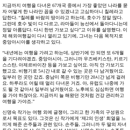
지금까지 여행을 다녀온 67개국 중에서 가장 좋았던 나라를 묻
자 어떻게 한 나라만 꼽을 수 있겠냐고 고심하더니 칠레라고
답한다. “칠레를 바람의 땅이라고 하는데, 호수가 정말 많다.
그런데 호수 빛이 다 다르고, 라마들이 능선에서 돌아다니는데
정말 아름답다. 다시 한번 가보고 싶다”고 이유를 설명했다. 이
제 해외여행길이 다시 열리고 있기에, 그녀는 다음 목적지로
중앙아시아를 생각하고 있다.
“내년에는 여행을 가려고 하는데, 상반기에 안 되면 또 6개월
을 기다려야겠죠. 중앙아시아, 그러니까 우즈베키스탄, 키르기
스스탄, 아제르바이잔 등을 가보고 싶어요. 아직 안 가보기도
했고요. 비행기로 5시간 내로 갈 수 있는 곳은 다 남겨뒀어요.
일부러 먼 곳만 갔죠. 중남미 쪽은 비행기만 20시간 넘게 걸려
요. 하루라도 어릴 때 멀리 다녀온 거죠. 아, 유럽도 나중에 가
도 될 것 같아서 일부러 남겨뒀어요. 노후에도 심심하면 여행
을 가야 하잖아요. 지금까지 늘 해왔던 것처럼 건강 관리하고
여행을 가야죠.”
신명숙 작가는 여행 외에 글쟁이, 그리고 한 가족의 구성원으
로서 목표도 있다. 그것은 신 작가에게 ‘제2의 인생’ 희열을 느
끼게 해준 손주들과 관련 있다. 손주들, 그러니까 두 딸의 자녀