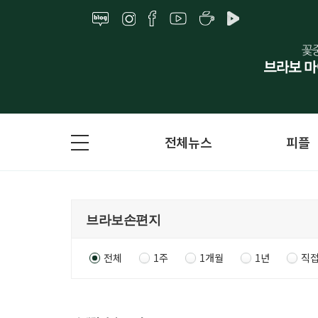
전체뉴스
피플
전체
1주
1개월
1년
직