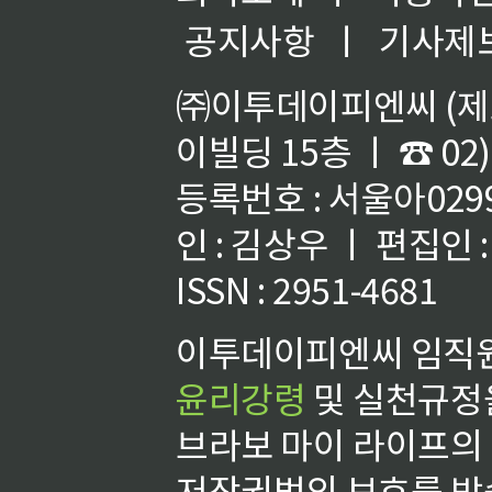
공지사항
ㅣ
기사제
㈜이투데이피엔씨 (제호
이빌딩 15층 ㅣ ☎ 02)
등록번호 : 서울아02992
인 : 김상우 ㅣ 편집인
ISSN : 2951-4681
이투데이피엔씨 임직원
윤리강령
및 실천규정을
브라보 마이 라이프의
저작권법의 보호를 받