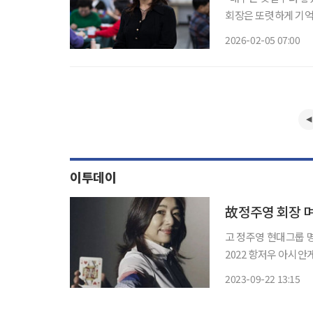
회장은 또렷하게 기억
조, 그리고 결과 앞에서 누
2026-02-05 07:00
대표 재벌가 며느리’로
이투데이
故정주영 회장 며
고 정주영 현대그룹 
2022 항저우 아시안게임에 국가대표
석면 회장의 딸인 김
2023-09-22 13:15
면 김씨는 2010년 