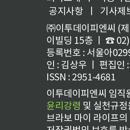
공지사항
ㅣ
기사제
㈜이투데이피엔씨 (제호
이빌딩 15층 ㅣ ☎ 02)
등록번호 : 서울아02992
인 : 김상우 ㅣ 편집인
ISSN : 2951-4681
이투데이피엔씨 임직원
윤리강령
및 실천규정을
브라보 마이 라이프의
저작권법의 보호를 받