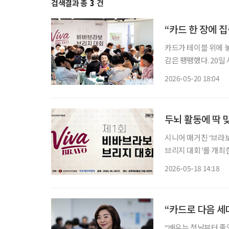
검색결과 총
3
건
“카드 한 장에 집
카드가 테이블 위에 
감은 팽팽했다. 20일 서울 강남구 이투데이빌딩에서 열린 ‘제1회 비바브라보 브리지 대회’ 현
장에는 승부를 겨루는 집
2026-05-20 18:04
엔씨와 사단법인 한국
두뇌 활동에 딱 
시니어 매거진 ‘브라
브리지 대회’를 개최한다. 이번 대회는 2026년 5월 20일 수요일 서울 강남구
층 라운지에서 열린다
2026-05-18 14:18
“카드로 다음 세
“배우는 첫날부터 좋