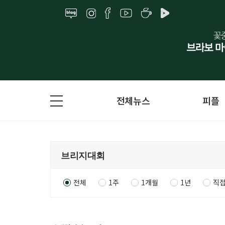
전체뉴스
피플
전체
1주
1개월
1년
직