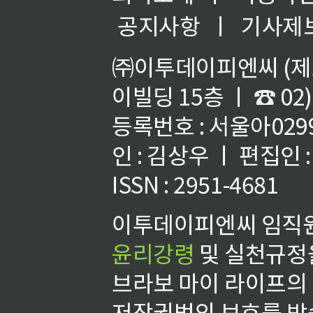
공지사항
ㅣ
기사제
㈜이투데이피엔씨 (제호
이빌딩 15층 ㅣ ☎ 02)
등록번호 : 서울아02992
인 : 김상우 ㅣ 편집인
ISSN : 2951-4681
이투데이피엔씨 임직원
윤리강령
및 실천규정을
브라보 마이 라이프의
저작권법의 보호를 받