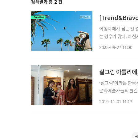
검색결과 총
2
건
[Trend&Bra
여행지에서 남는 건 
는 경우가 많다. 아
만으로도 ‘인생샷’이 
2025-08-27 11:00
록을 넘어 ‘나의 이야
실그림 아틀리에
‘실그림’이라는 한국
문화예술가들의 발길이
파트 1층 현관을 열
2019-11-01 11:17