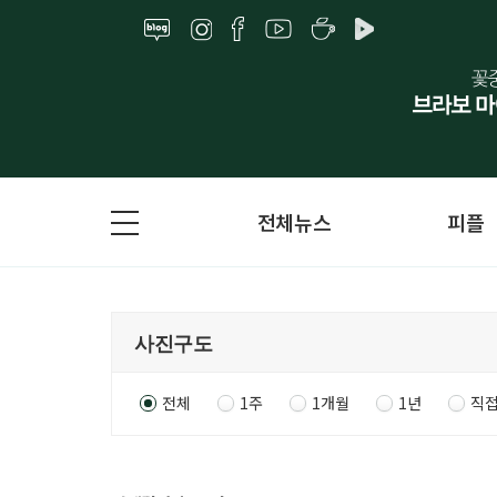
전체뉴스
피플
전체
1주
1개월
1년
직