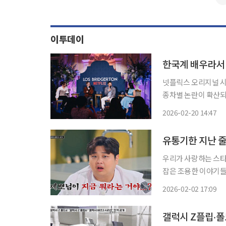
이투데이
한국계 배우라서 
넷플릭스 오리지널 시
종차별 논란이 확산되고 있다. 18일 넷플릭스 스페인 공식 SNS에
슨, 하예린, 한나 도
2026-02-20 14:47
세 배우는 화려한 의
우리가 사랑하는 스타
잡은 조용한 이야기들. '엔터로그'에서
since 2014(이하 냉부해)
2026-02-02 17:09
상징했던 프로그램, 