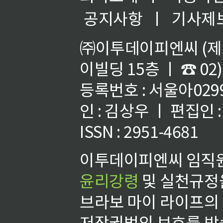
공지사항
ㅣ
기사제
㈜이투데이피엔씨 (제호
이빌딩 15층 ㅣ ☎ 02)
등록번호 : 서울아02992
인 : 김상우 ㅣ 편집인
ISSN : 2951-4681
이투데이피엔씨 임직원
윤리강령
및 실천규정을
브라보 마이 라이프의
저작권법의 보호를 받