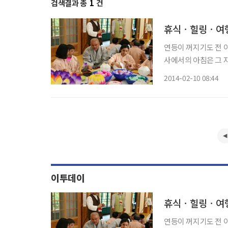
검색결과 총
1
건
휴식ㆍ힐링ㆍ여행
연등이 꺼지기도 전 이
사에서의 아침은 그 자체가 보약이요 힐링
절로 나는 곳, 내려놓
2014-02-10 08:44
이투데이
휴식ㆍ힐링ㆍ여행
연등이 꺼지기도 전 이