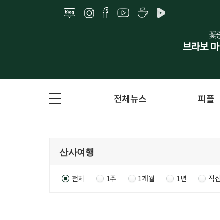
전체뉴스
피플
전체
1주
1개월
1년
직