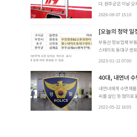
다. 완주군은 이날 오후 3시 5분께 안전재난문자를 보내 “오후 2시 46분께 삼례읍 하리로
177-5 공장 화재 
2026-08-07 15:10
차량은 우회해 달라”
[오늘의 청약 일
부동산 정보업체 부동산
스테이트 동대구 센트럴
2023-01-12 07:00
40대, 내연녀 
내연녀에게 수면제를 먹인 뒤 살해한 
씨를 살인 등 혐의로 붙잡아 조사 중이라
에서 내연녀 B씨를 목
2022-05-22 16:05