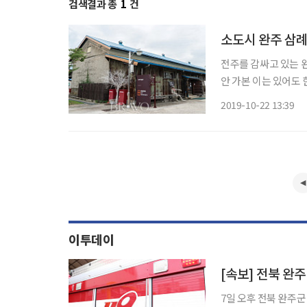
검색결과 총
1
건
소도시 완주 삼례
전주를 감싸고 있는 
안 가본 이는 있어도 
은 맛이 우러나는 ‘곰
2019-10-22 13:39
이투데이
[속보] 전북 완
7일 오후 전북 완주