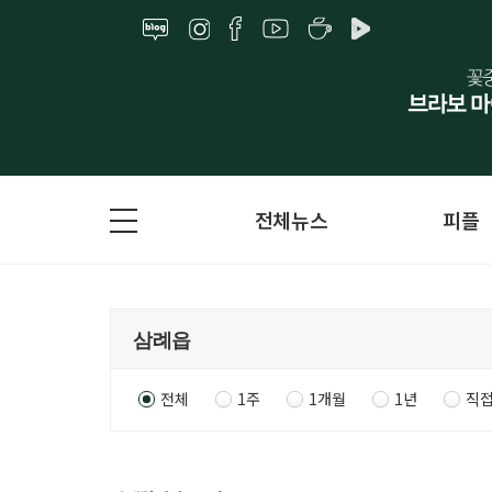
전체뉴스
피플
전체
1주
1개월
1년
직