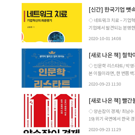
[신간] 한국기업 뼛
◇ 네트워크 치료 – 기업혁신
기업에서 발견되는 분명한 
下同欲者勝)'이란 명제다.
2020-10-01 14:08
에서 이긴다는 의미다. 승
[새로 나온 책] 철학
◇ 인문학 리스타트/ 박영규 지음/
본 이들이라면, 한 번쯤 
고리타분한, 그야말로 '학
2020-09-23 11:30
최초의 인문학이 '생존도구
[새로 나온 책] 빨간
◇ 양손잡이 경제/ 최남수 지음/ 새빛 펴냄
19) 위기 국면에서 한국 
대응조치로 다른 나라에 비
2020-09-23 11:29
로 미래의 새 지평을 열어