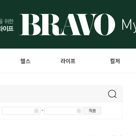
헬스
라이프
컬처
~
적용