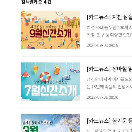
검색결과 총
4
건
[카드뉴스] 지친 삶
여성 50대를 위한 100세
직장·친구 등 다양한 인간
인간관계 문제를 심리학적 관점에서
2022-09-02 09:19
심리학 책이 놓여 있다 
[카드뉴스] 장마철 
당신의 마지막 이사를 도
는 15년째 죽음의 현장에
가족들과 죽음 이후에 대해 얘기해 보라는
2022-07-01 08:00
스마트비즈니스 10년 동
[카드뉴스] 봄기운 
뇌과학자의 엄마, 치매에