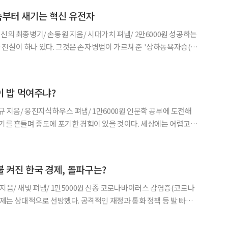
속부터 새기는 혁신 유전자
◀
▶
의 최종병기/ 손동원 지음/ 시대가치 펴냄/ 2만6000원 성공하는
진실이 하나 있다. 그것은 손자병법이 가르쳐 준 '상하동욕자승(上
 최고위 장수부터 최말단 병사까지 모두 같은 소망을 가질 때 전쟁
리하는 군대는 조직원 한명 한명이 가진 개체이득과 조직
이 밥 먹여주냐?
 웅진지식하우스 펴냄/ 1만6000원 인문학 공부에 도전해
백기를 흔들며 중도에 포기한 경험이 있을 것이다. 세상에는 어렵고
문' 속에 갇혀버린 인문서들이 넘쳐난다. 생각을 뒤집어 보자. 인류
'였듯, 혼란하고 위태로운 시대의 인문학은 관계를 주도
불 켜진 한국 경제, 돌파구는?
/ 1만5000원 신종 코로나바이러스 감염증(코로나
경제는 상대적으로 선방했다. 공격적인 재정과 통화 정책 등 발 빠른
해 경제 위축의 정도가 크지 않았다. 하지만 한국 경제가 근본적으
나가기 위한 기초 실력이 강화된 것이냐는 질문에 대해