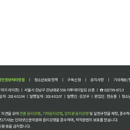
개인정보처리방침
ㅣ
청소년보호정책
ㅣ
구독신청
ㅣ
공지사항
ㅣ
기사제보/
이 라이프) ㅣ 서울시 강남구 강남대로 556 이투데이빌딩 15층 ㅣ ☎ 02)799-6713
 : 2014.02.04 ㅣ 발행일자 : 2014.02.07 ㅣ 발행인 : 김상우 ㅣ 편집인 : 한승훈 ㅣ
 의견을 모아
언론 윤리강령
,
기자윤리강령
,
임직원 윤리강령
및 실천규정을 제정, 준수하
츠(기사)는 인터넷신문위원회 윤리강령을 준수하며, 저작권법의 보호를 받습니다.
 이용 등을 금지합니다.