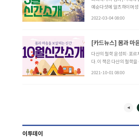
예순다섯에 알츠하이머성 치
걸쳐 관찰, 매일의 사건, 기분, 감정 전부를
2022-03-04 08:00
시월이일 현재로부터 60
[카드뉴스] 몸과 마
다산의 철학 윤성희·포르체
다. 이 책은 다산의 철학
를 제시한다. 면역 습관 이병욱·비타북스 팬데믹으로 바이러스 감염에 대한 불안감이 고조되
2021-10-01 08:00
고 있다. 보완통합의학 권
이투데이