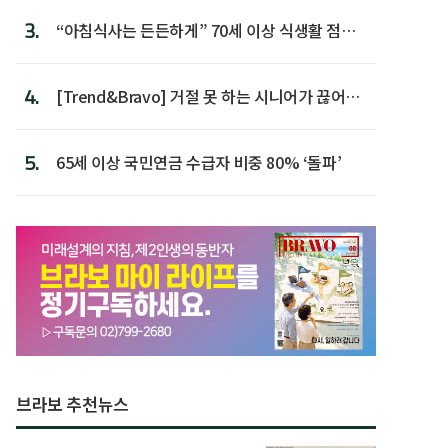
3.
“아침식사는 든든하게” 70세 이상 식생활 점수
가장 높아
4.
[Trend&Bravo] 거절 못 하는 시니어가 끊어야
할 행동 5
5.
65세 이상 국민연금 수급자 비중 80% ‘돌파’
브라보 추천뉴스