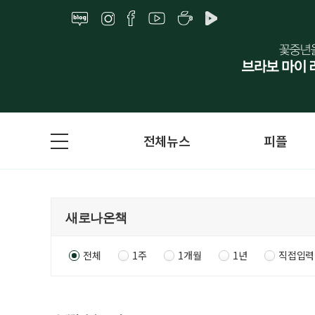
전체뉴스
피플
전체
1주
1개월
1년
직접입력