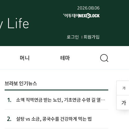
2026.08.06
로그인
회원가입
머니
테마
브라보 인기뉴스
가
1.
소액 직역연금 받는 노인, 기초연금 수령 길 열린
가
다
2.
설탕 vs 소금, 콩국수를 건강하게 먹는 법