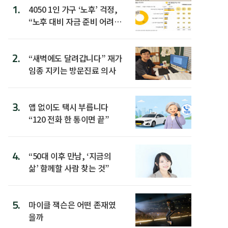
1.
4050 1인 가구 ‘노후’ 걱정,
“노후 대비 자금 준비 어려
워”
2.
“새벽에도 달려갑니다” 재가
임종 지키는 방문진료 의사
3.
앱 없이도 택시 부릅니다
“120 전화 한 통이면 끝”
4.
“50대 이후 만남, ‘지금의
삶’ 함께할 사람 찾는 것”
5.
마이클 잭슨은 어떤 존재였
을까