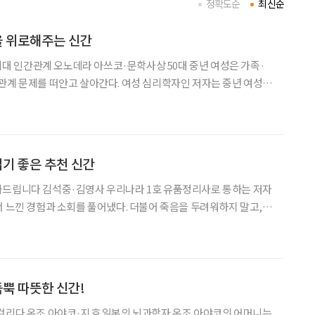
정확도순
최신순
을 위로해주는 신간
 시대 인간관계 오노데라 아쓰코·문학사상 50대 중년 여성은 가족·
관계 문제를 떠안고 살아간다. 여성 심리학자인 저자는 중년 여성의
 풀어보며 해결법을 제시한다. 부자의 서재에는 반드시
정인호·센시오
읽기 좋은 추천 신간
와드립니다 김석중·김영사 우리나라 1호 유품정리사로 통하는 저자
서 느낀 경험과 소회를 풀어냈다. 더불어 죽음을 두려워하지 말고,
 메시지를 전한다. 절대지식 치매 백과사전 홍경환·
안 알츠하이머를
듬뿍 따뜻한 신간!
 걸리다 온조 아야코·지호 일본의 뇌과학자 온조 아야코의 어머니는