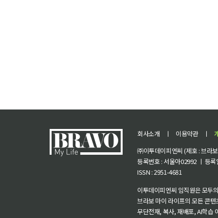
회사소개
ㅣ
이용약관
ㅣ
㈜이투데이피엔씨 (제호 : 브라보 마
등록번호 : 서울아02992 ㅣ 등록일자
ISSN : 2951-4681
이투데이피엔씨 임직원은 모두의
브라보 마이 라이프의 모든 콘텐
무단전재, 복사, 재배포, AI학습