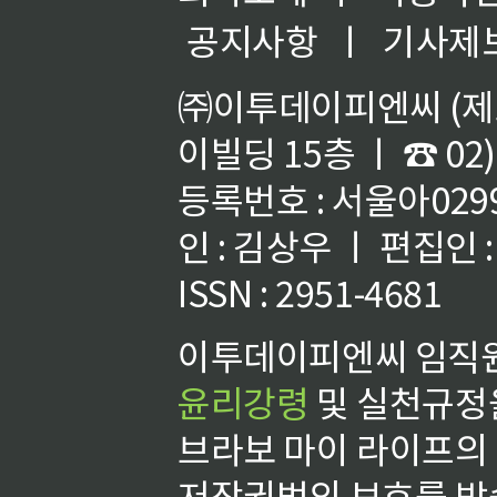
공지사항
ㅣ
기사제
㈜이투데이피엔씨 (제호
이빌딩 15층 ㅣ ☎ 02)
등록번호 : 서울아02992
인 : 김상우 ㅣ 편집인
ISSN : 2951-4681
이투데이피엔씨 임직원
윤리강령
및 실천규정을
브라보 마이 라이프의
저작권법의 보호를 받