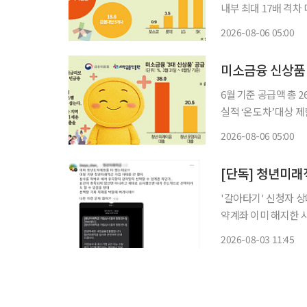
내부 최대 17배 격차 미소금융 신상품 공급 실적에서 기업미소금융재단이 은행재단과 지역
법인에 뒤처진 것으로
2026-08-06 05:00
에 달했다. 
6월 기준 공급액 총 
실적 ‘온도차’대상 제한·성
이 출시 석 달을 맞았
2026-08-06 05:00
다. 금융취약계층을 
'갈아타기' 신청자 
약계좌 이미 해지한 
생…해지 원상복구 지원" 청년미래적금 우대형 심사 결과를 믿고 청년도약
2026-08-03 11:45
입자가 뒤늦게 일반형
류를