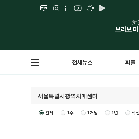
전체뉴스
피플
전체
1주
1개월
1년
직