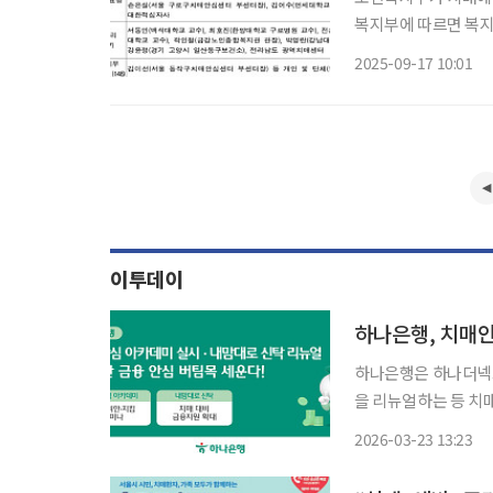
복지부에 따르면 복지
회 치매극복의 날 기
2025-09-17 10:01
알츠하이머병협회(AD
이투데이
하나은행, 치매
하나은행은 하나더넥스
을 리뉴얼하는 등 치매안심 금
예방부터 자산 보호까
2026-03-23 13:23
을 위한 ‘돌봄’ △정서