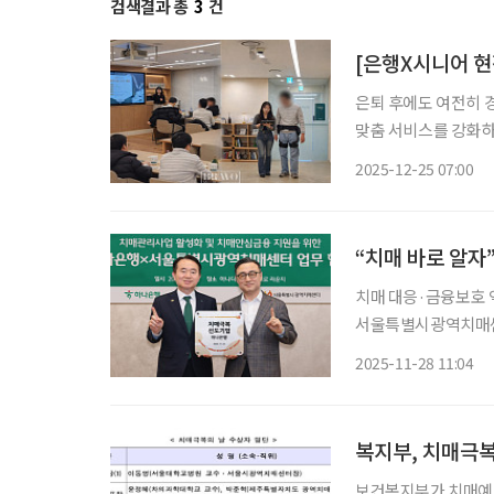
검색결과 총
3
건
[은행X시니어 현
은퇴 후에도 여전히 
맞춤 서비스를 강화하
라운지를 별도로 마련
2025-12-25 07:00
고객의 금융 접근성을
“치매 바로 알자”
치매 대응·금융보호 
서울특별시광역치매센터, 치
금융서비스 강화를 위해 PB
2025-11-28 11:04
권 최초로 치매 전담 
복지부, 치매극
보건복지부가 치매예방과