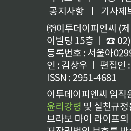
공지사항
ㅣ
기사제
㈜이투데이피엔씨 (제호
이빌딩 15층 ㅣ ☎ 02)
등록번호 : 서울아02992
인 : 김상우 ㅣ 편집인
ISSN : 2951-4681
이투데이피엔씨 임직원
윤리강령
및 실천규정을
브라보 마이 라이프의
저작권법의 보호를 받