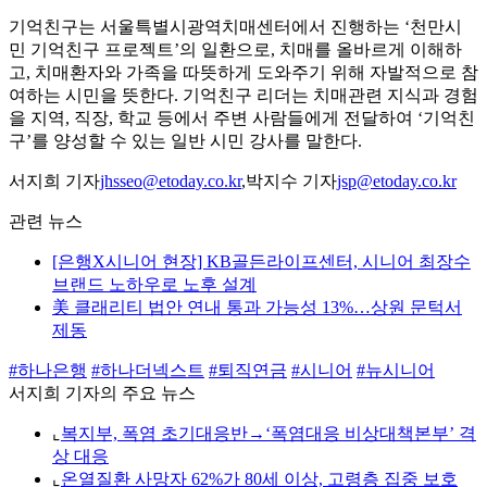
기억친구는 서울특별시광역치매센터에서 진행하는 ‘천만시
민 기억친구 프로젝트’의 일환으로, 치매를 올바르게 이해하
고, 치매환자와 가족을 따뜻하게 도와주기 위해 자발적으로 참
여하는 시민을 뜻한다. 기억친구 리더는 치매관련 지식과 경험
을 지역, 직장, 학교 등에서 주변 사람들에게 전달하여 ‘기억친
구’를 양성할 수 있는 일반 시민 강사를 말한다.
서지희 기자
jhsseo@etoday.co.kr
,박지수 기자
jsp@etoday.co.kr
관련 뉴스
[은행X시니어 현장] KB골든라이프센터, 시니어 최장수
브랜드 노하우로 노후 설계
美 클래리티 법안 연내 통과 가능성 13%…상원 문턱서
제동
#하나은행
#하나더넥스트
#퇴직연금
#시니어
#뉴시니어
서지희 기자의 주요 뉴스
⌞
복지부, 폭염 초기대응반→‘폭염대응 비상대책본부’ 격
상 대응
⌞
온열질환 사망자 62%가 80세 이상, 고령층 집중 보호