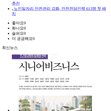
추진
⌞
노인일자리 안전관리 강화, 안전전담인력 613명 첫 배
치
좋아요
0
화나요
0
슬퍼요
0
더 궁금해요
0
최신뉴스