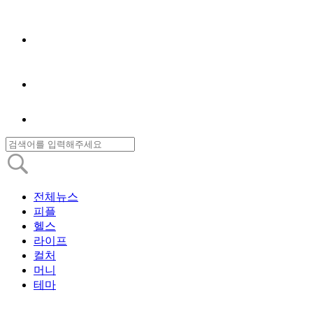
전체뉴스
피플
헬스
라이프
컬처
머니
테마