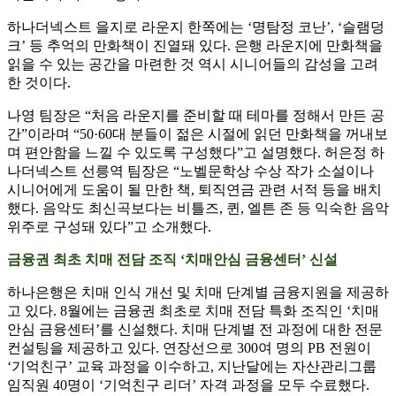
하나더넥스트 을지로 라운지 한쪽에는 ‘명탐정 코난’, ‘슬램덩
크’ 등 추억의 만화책이 진열돼 있다. 은행 라운지에 만화책을
읽을 수 있는 공간을 마련한 것 역시 시니어들의 감성을 고려
한 것이다.
나영 팀장은 “처음 라운지를 준비할 때 테마를 정해서 만든 공
간”이라며 “50·60대 분들이 젊은 시절에 읽던 만화책을 꺼내보
며 편안함을 느낄 수 있도록 구성했다”고 설명했다. 허은정 하
나더넥스트 선릉역 팀장은 “노벨문학상 수상 작가 소설이나
시니어에게 도움이 될 만한 책, 퇴직연금 관련 서적 등을 배치
했다. 음악도 최신곡보다는 비틀즈, 퀸, 엘튼 존 등 익숙한 음악
위주로 구성돼 있다”고 소개했다.
금융권 최초 치매 전담 조직 ‘치매안심 금융센터’ 신설
하나은행은 치매 인식 개선 및 치매 단계별 금융지원을 제공하
고 있다. 8월에는 금융권 최초로 치매 전담 특화 조직인 ‘치매
안심 금융센터’를 신설했다. 치매 단계별 전 과정에 대한 전문
컨설팅을 제공하고 있다. 연장선으로 300여 명의 PB 전원이
‘기억친구’ 교육 과정을 이수하고, 지난달에는 자산관리그룹
임직원 40명이 ‘기억친구 리더’ 자격 과정을 모두 수료했다.