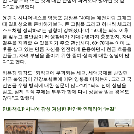
깐 나를 위해 쓰는 것에 대한 관심이 과거보다 많아진 것 같
다"고 설명했다.
윤경숙 하나더넥스트 영등포 팀장은 "40대는 예전처럼 그때그
때 일회성으로 준비하기보다, 큰 그림을 그리고 하나씩 체크리
스트처럼 정리하려는 경향이 강해졌다"며 "50대는 퇴직 이후
를 앞두고 불안감이 커 생활비가 기대수명까지 충분한지, 자녀
결혼을 지원할 수 있을지가 주요 관심사다. 60~70대는 이미 노
후를 살고 있는 만큼 자산을 안전하게 운용하면서 현금 흐름을
만들고, 자녀 부담을 줄이기 위한 증여·상속에 대한 상담이 많
다"고 했다.
허은정 팀장도 "퇴직금에 부과되는 세금, 세액공제를 받았던
연금 불입금이 건강보험료에 어떤 영향을 미치는지, 그리고 국
민연금 수령 방식에 대한 질문이 많다"며 "퇴직 전에 상담을
받고, 실제 퇴직 후에는 부부가 함께 다시 상담을 받는 경우도
많다"고 말했다.
만화책·LP 시니어 감성 겨냥한 편안한 인테리어 ‘눈길’