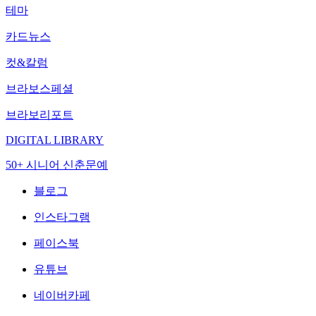
테마
카드뉴스
컷&칼럼
브라보스페셜
브라보리포트
DIGITAL LIBRARY
50+ 시니어 신춘문예
블로그
인스타그램
페이스북
유튜브
네이버카페