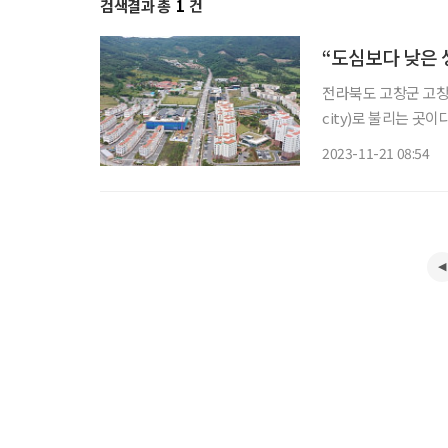
검색결과 총
1
건
“도심보다 낮은 
전라북도 고창군 고창읍 
city)로 불리는 곳
고 할 수 있으며, 마
2023-11-21 08:54
이 갖춰져 있다. ‘웰