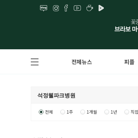
전체뉴스
피플
전체
1주
1개월
1년
직