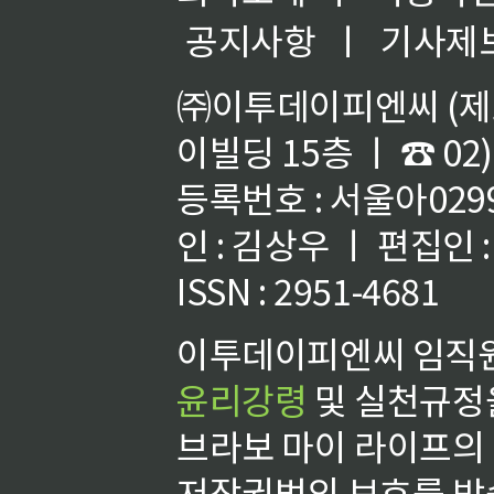
공지사항
ㅣ
기사제
㈜이투데이피엔씨 (제호
이빌딩 15층 ㅣ ☎ 02)
등록번호 : 서울아02992
인 : 김상우 ㅣ 편집인
ISSN : 2951-4681
이투데이피엔씨 임직원
윤리강령
및 실천규정을
브라보 마이 라이프의
저작권법의 보호를 받