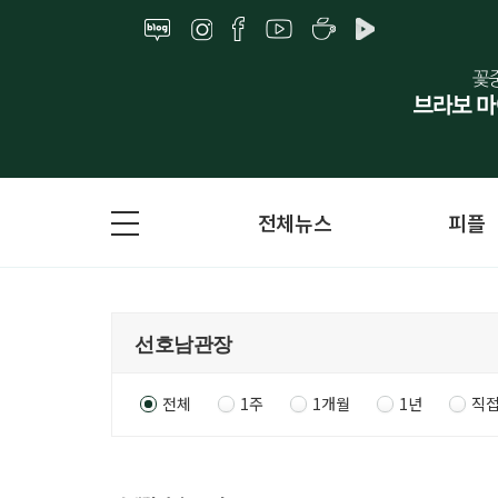
전체뉴스
피플
전체
1주
1개월
1년
직