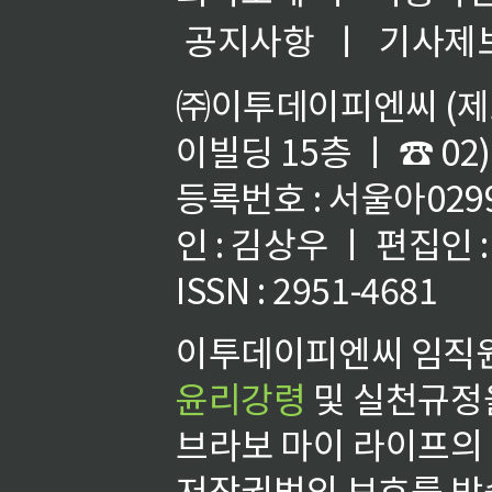
공지사항
ㅣ
기사제
㈜이투데이피엔씨 (제호
이빌딩 15층 ㅣ ☎ 02)
등록번호 : 서울아02992
인 : 김상우 ㅣ 편집인
ISSN : 2951-4681
이투데이피엔씨 임직원
윤리강령
및 실천규정을
브라보 마이 라이프의
저작권법의 보호를 받