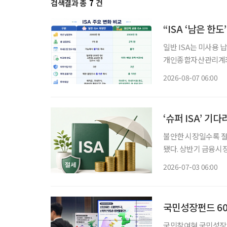
검색결과 총
7
건
“ISA ‘남은 한
일반 ISA는 미사용 납
개인종합자산관리계좌(
소득을 전액 비과세하는
2026-08-07 06:00
의 10%를 소득공제 
‘슈퍼 ISA’ 기
불안한 시장일수록 절세 전략부터 챙겨야 
됐다. 상반기 금융시
운 투자 열풍을 일으
2026-07-03 06:00
8000선 아래로 밀
국민성장펀드 600
국민참여형 국민성장펀드(