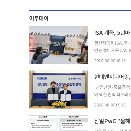
이투데이
ISA 계좌, 5년
생산적금융 ISA, 국
연 단절미사용 납입 
제…“10% 환급”은 아냐 “오랫동안 운용하라더니 이제는 5년마다 계좌를 해
2026-08-06 16:16
요?” ‘만능 절
현대엔지니어링, 
'산업안전·품질 중점지원 협업형 공제'
야 핵심 인력 확보와 
대엔지니어링은 서울
2026-08-06 09:16
삼일PwC "올해 