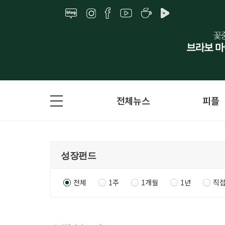
전체뉴스
피플
전체
1주
1개월
1년
직