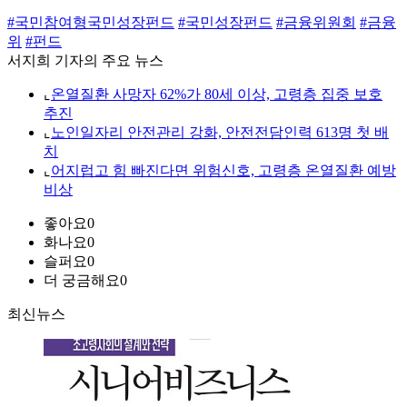
#국민참여형국민성장펀드
#국민성장펀드
#금융위원회
#금융
위
#펀드
서지희 기자의 주요 뉴스
⌞
온열질환 사망자 62%가 80세 이상, 고령층 집중 보호
추진
⌞
노인일자리 안전관리 강화, 안전전담인력 613명 첫 배
치
⌞
어지럽고 힘 빠진다면 위험신호, 고령층 온열질환 예방
비상
좋아요
0
화나요
0
슬퍼요
0
더 궁금해요
0
최신뉴스