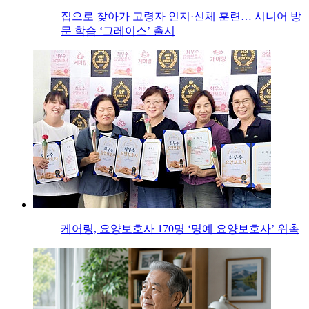
집으로 찾아가 고령자 인지·신체 훈련… 시니어 방
문 학습 ‘그레이스’ 출시
케어링, 요양보호사 170명 ‘명예 요양보호사’ 위촉