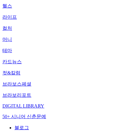
헬스
라이프
컬처
머니
테마
카드뉴스
컷&칼럼
브라보스페셜
브라보리포트
DIGITAL LIBRARY
50+ 시니어 신춘문예
블로그