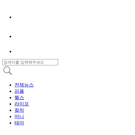
전체뉴스
피플
헬스
라이프
컬처
머니
테마