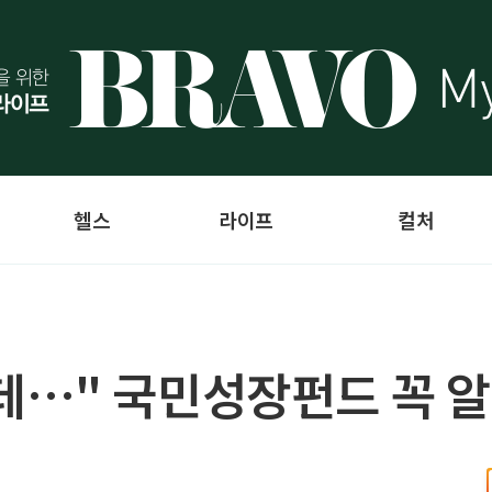
헬스
라이프
컬처
…" 국민성장펀드 꼭 알