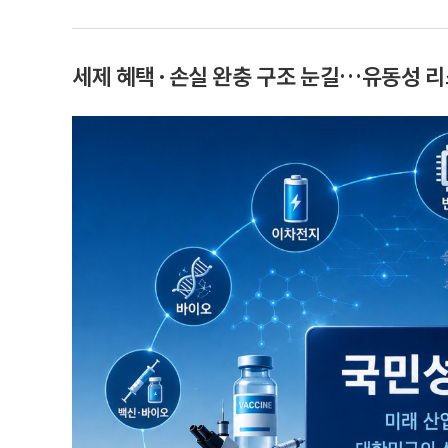
세제 혜택·손실 완충 구조 눈길…유동성 