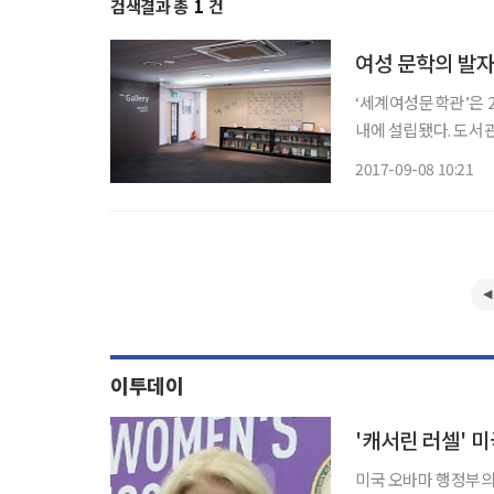
검색결과 총
1
건
여성 문학의 발
‘세계여성문학관’은 2
내에 설립됐다. 도서
(Library), 기록
2017-09-08 10:21
‘라키비움’의 독특한
이투데이
'캐서린 러셀' 
미국 오바마 행정부의