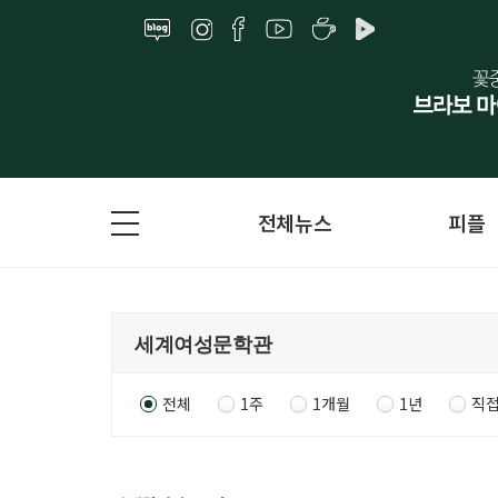
전체뉴스
피플
전체
1주
1개월
1년
직