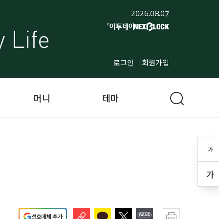
2026.08.07
로그인
회원가입
머니
테마
가
가
선호매체 추가