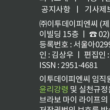
공지사항
ㅣ
기사제
㈜이투데이피엔씨 (제호
이빌딩 15층 ㅣ ☎ 02)
등록번호 : 서울아02992
인 : 김상우 ㅣ 편집인
ISSN : 2951-4681
이투데이피엔씨 임직원
윤리강령
및 실천규정을
브라보 마이 라이프의
저작권법의 보호를 받