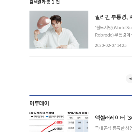
검색결과 총
1
건
필리핀 부통령, 
‘월드서밋(World S
Robredo) 부통령이
남동구 셀리턴 본사를
2020-02-07 14:25
기술이 적용된 발광다
이투데이
액셀러레이터 '3
국내 공식 등록한 창업