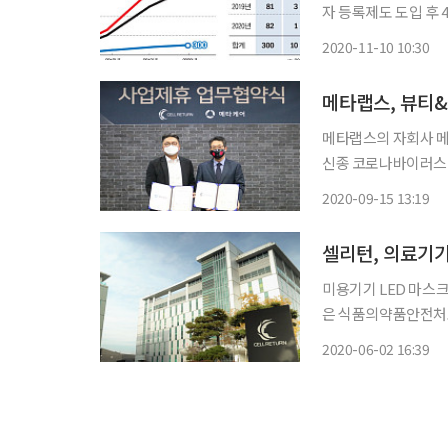
자 등록제도 도입 후 
투자했다. 창업기획자 
2020-11-10 10:30
병 12건 등의 성과를
메타랩스의 자회사 
신종 코로나바이러스 
다. 15일 메타랩스에 따르면 이번 협약은 메타케어의 탈모 메디컬 분야 사업 경쟁력 및 경험과
2020-09-15 13:19
셀리턴의 헬스케어 디
셀리턴, 의료기기
미용기기 LED 마스
은 식품의약품안전처로
Manufacturing
2020-06-02 16:39
고 2일