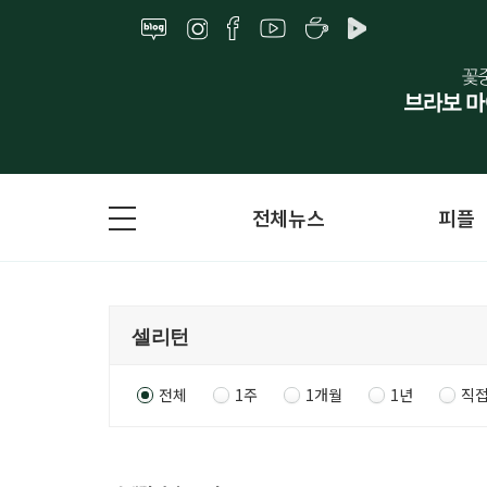
전체뉴스
피플
전체
1주
1개월
1년
직