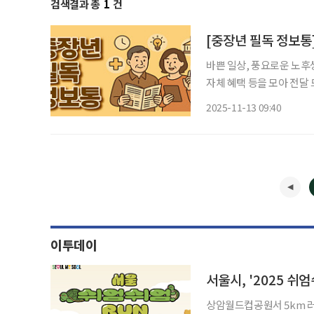
검색결과 총
1
건
바쁜 일상, 풍요로운 노후
자체 혜택 등을 모아 전달 드립니다. 시민참여형 생활체육축제 '202
16일 오전 9시 상암월드컵
2025-11-13 09:40
광장을 출발해 하늘공원
이투데이
서울시, '2025 쉬
상암월드컵공원서 5km 러닝 코스 달리는 