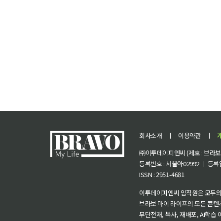
회사소개
ㅣ
이용약관
ㅣ
㈜이투데이피엔씨 (제호 : 브라보 마
등록번호 : 서울아02992 ㅣ 등록일자
ISSN : 2951-4681
이투데이피엔씨 임직원은 모두의
브라보 마이 라이프의 모든 콘텐
무단전재, 복사, 재배포, AI학습