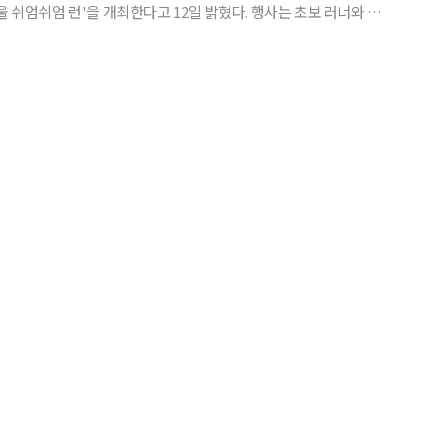
울 쉬엄쉬엄 런'을 개최한다고 12일 밝혔다. 행사는 초보 러너와 운
 수 있도록 일반 대회보다 짧은 5km 코스로 구성됐다. 코스는
원, 별자리광장, 메트로폴리스길, 구름다리, 메타세