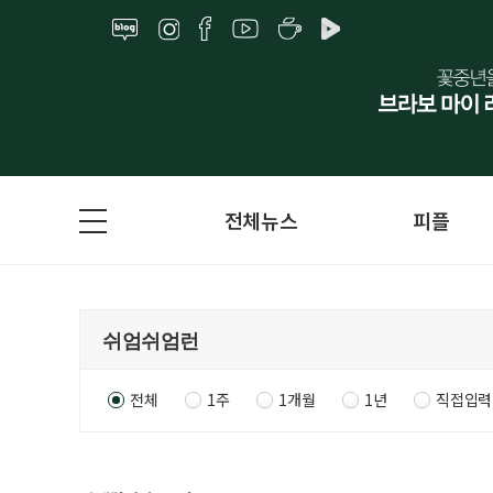
전체뉴스
피플
전체
1주
1개월
1년
직접입력