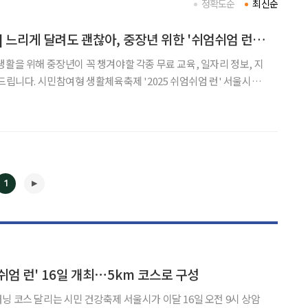
정확도순
최신순
[중장년 필독 정보통] 느리게 달려도 괜찮아, 중장년 위한 '쉬엄쉬엄 런' 개최 外
생활을 위해 중장년이 꼭 챙겨야할 각종 무료 교육, 일자리 정보, 지
5 쉬엄쉬엄 런' 서울시는
공원 평화광장 일대에서 ‘2025 서울 쉬엄쉬엄 런’을 개최한다. 평화
~별자리광장~메트로폴리스길~구름다리~
1
◀
▶
엄쉬엄 런' 16일 개최⋯5km 코스로 구성
시민 건강축제 서울시가 이달 16일 오전 9시 상암