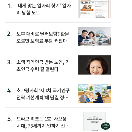
1.
‘내게 맞는 일자리 찾기’ 일자
리 탐험 노트
2.
노후 대비로 달러보험? 환율
오르면 보험료 부담 커진다
3.
소액 직역연금 받는 노인, 기
초연금 수령 길 열린다
4.
초고령사회 ‘제1차 국가인구
전략 기본계획’에 담길 정책
은
5.
브라보 리포트 1호 ‘사오정
시대, 73세까지 일하기 전략’