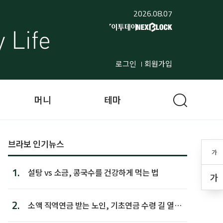
2026.08.07
로그인
회원가입
머니
테마
브라보 인기뉴스
가
1.
설탕 vs 소금, 콩국수를 건강하게 먹는 법
가
2.
소액 직역연금 받는 노인, 기초연금 수령 길 열린
다