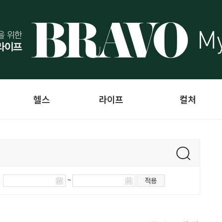
헬스
라이프
컬처
~
적용