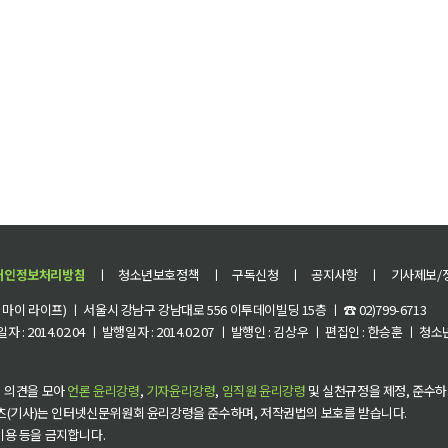
개인정보처리방침
ㅣ
청소년보호정책
ㅣ
구독신청
ㅣ
공지사항
ㅣ
기사제보/
이 라이프) ㅣ 서울시 강남구 강남대로 556 이투데이빌딩 15층 ㅣ ☎ 02)799-6713
 : 2014.02.04 ㅣ 발행일자 : 2014.02.07 ㅣ 발행인 : 김상우 ㅣ 편집인 : 한승훈 ㅣ
 의견을 모아
언론 윤리강령
,
기자윤리강령
,
임직원 윤리강령
및 실천규정을 제정, 준수하
츠(기사)는 인터넷신문위원회 윤리강령을 준수하며, 저작권법의 보호를 받습니다.
 이용 등을 금지합니다.