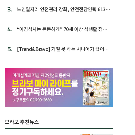
3.
노인일자리 안전관리 강화, 안전전담인력 613명
첫 배치
4.
“아침식사는 든든하게” 70세 이상 식생활 점수
가장 높아
5.
[Trend&Bravo] 거절 못 하는 시니어가 끊어야
할 행동 5
브라보 추천뉴스