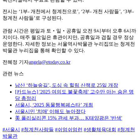
전시는 ‘1부- 개천에서 청계천으로’, ‘2부- 개천 사람들’, ‘3부-
청계천 사람들’로 구성된다.
관람 시간은 평일과 토‧일‧공휴일 오전 9시부터 오후 6시까
지이다. 매주 월요일은 휴관이지만, 공휴일과 겹칠 경우 정상
운영한다. 자세한 정보는 서울역사박물관 누리집또는 청계천
박물관 누리집을 통해 확인할 수 있다.
전혜정 기자
angela@etoday.co.kr
관련 뉴스
남산 ‘하늘숲길’, 도심 속 힐링 산책로 25일 개장
[카드뉴스] '2025 여의도 불꽃축제' 고수만 아는 숨은 명
당 총정리
서울시, ‘2025 동물행복페스타’ 개최
서울시민 '치매' 이해도 높아졌다
美 폴리실리콘 15% 관세 부과… K태양광은 '반색'
#서울시
#청계천사람들
#쉬엄쉬엄런
#생활체육대회
#청계천
박물관