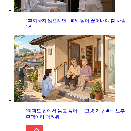
"후회하지 않으려면" 60세 넘어 끊어내야 할 사람
1위
‘아파도 집에서 늙고 싶어…’ 고령 가구 40% 노후
주택이라 어려워