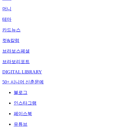
머니
테마
카드뉴스
컷&칼럼
브라보스페셜
브라보리포트
DIGITAL LIBRARY
50+ 시니어 신춘문예
블로그
인스타그램
페이스북
유튜브