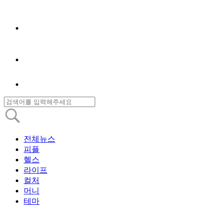
전체뉴스
피플
헬스
라이프
컬처
머니
테마