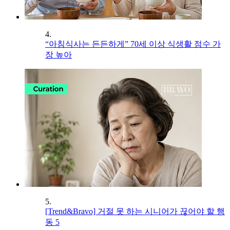
4.
“아침식사는 든든하게” 70세 이상 식생활 점수 가
장 높아
5.
[Trend&Bravo] 거절 못 하는 시니어가 끊어야 할 행
동 5