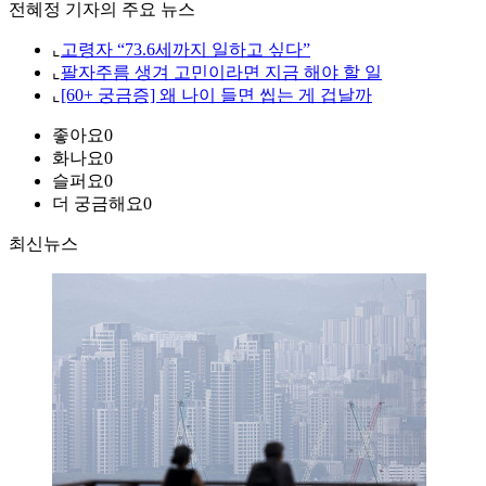
전혜정 기자의 주요 뉴스
⌞
고령자 “73.6세까지 일하고 싶다”
⌞
팔자주름 생겨 고민이라면 지금 해야 할 일
⌞
[60+ 궁금증] 왜 나이 들면 씹는 게 겁날까
좋아요
0
화나요
0
슬퍼요
0
더 궁금해요
0
최신뉴스