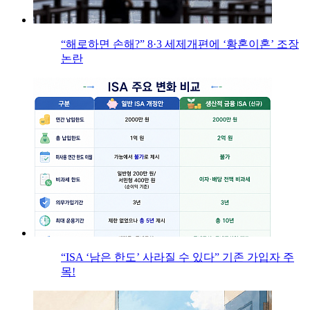
“해로하면 손해?” 8·3 세제개편에 ‘황혼이혼’ 조장
논란
“ISA ‘남은 한도’ 사라질 수 있다” 기존 가입자 주
목!