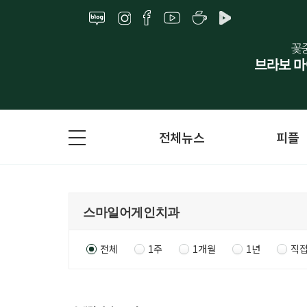
전체뉴스
피플
전체
1주
1개월
1년
직