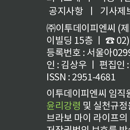
공지사항
ㅣ
기사제
㈜이투데이피엔씨 (제호
이빌딩 15층 ㅣ ☎ 02)
등록번호 : 서울아02992
인 : 김상우 ㅣ 편집인
ISSN : 2951-4681
이투데이피엔씨 임직원
윤리강령
및 실천규정을
브라보 마이 라이프의
저작권법의 보호를 받