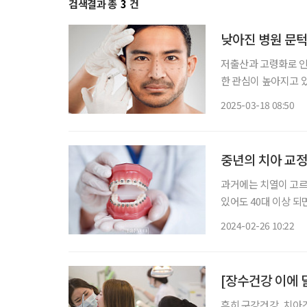
검색결과 총
3
건
낮아진 병원 문턱
저출산과 고령화로 인
한 관심이 높아지고 
고 은퇴나 정년이 늦
2025-03-18 08:50
찾고 있다. 통
중년의 치아 교정
과거에는 치열이 고르
있어도 40대 이상 되
그러나 100세 시대인
2024-02-26 10:22
늘어났다. 치아 교정
[장수건강 이에 달
흔히 구강건강, 치아건