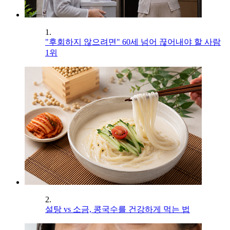
1.
"후회하지 않으려면" 60세 넘어 끊어내야 할 사람
1위
2.
설탕 vs 소금, 콩국수를 건강하게 먹는 법