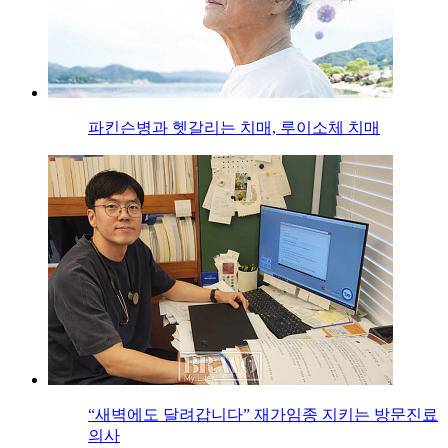
파킨슨병과 헷갈리는 치매, 루이소체 치매
“새벽에도 달려갑니다” 재가임종 지키는 방문진료
의사