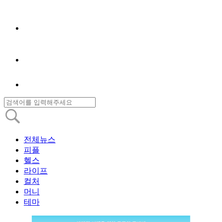
전체뉴스
피플
헬스
라이프
컬처
머니
테마