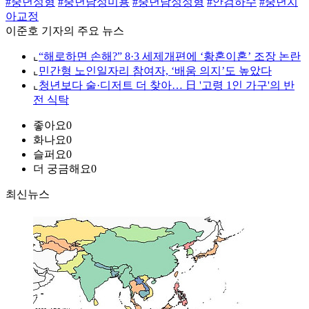
#중년성형
#중년남성미용
#중년남성성형
#안검하수
#중년치
아교정
이준호 기자의 주요 뉴스
⌞
“해로하면 손해?” 8·3 세제개편에 ‘황혼이혼’ 조장 논란
⌞
민간형 노인일자리 참여자, ‘배움 의지’도 높았다
⌞
청년보다 술·디저트 더 찾아… 日 '고령 1인 가구'의 반
전 식탁
좋아요
0
화나요
0
슬퍼요
0
더 궁금해요
0
최신뉴스