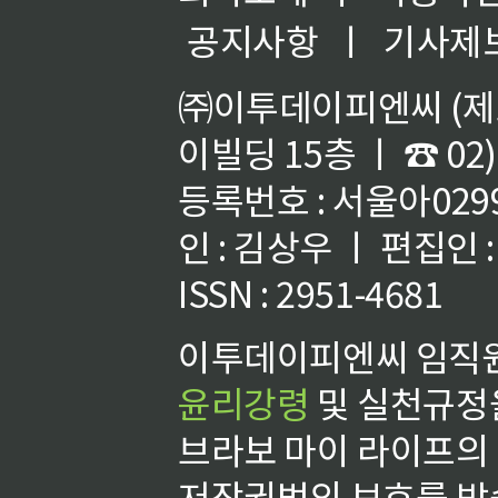
공지사항
ㅣ
기사제
㈜이투데이피엔씨 (제호
이빌딩 15층 ㅣ ☎ 02)
등록번호 : 서울아02992
인 : 김상우 ㅣ 편집인
ISSN : 2951-4681
이투데이피엔씨 임직원
윤리강령
및 실천규정을
브라보 마이 라이프의
저작권법의 보호를 받