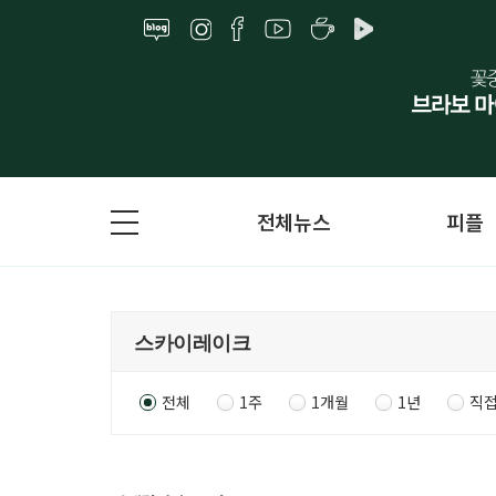
전체뉴스
피플
전체
1주
1개월
1년
직