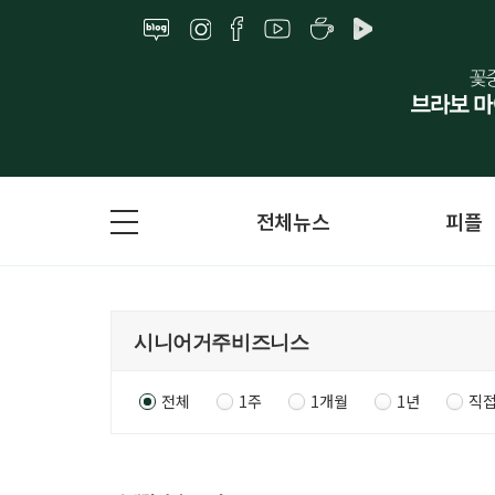
전체뉴스
피플
전체
1주
1개월
1년
직