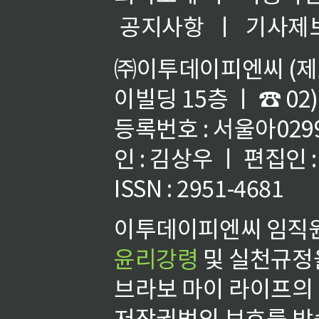
공지사항
ㅣ
기사제
㈜이투데이피엔씨 (제호
이빌딩 15층 ㅣ ☎ 02)
등록번호 : 서울아02992
인 : 김상우 ㅣ 편집인
ISSN : 2951-4681
이투데이피엔씨 임직원
윤리강령
및 실천규정을
브라보 마이 라이프의
저작권법의 보호를 받