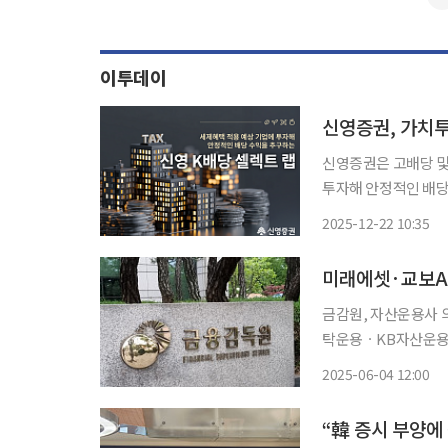
이투데이
신영증권은 고배당 및
투자해 안정적인 배당
다고 22일 밝혔다. 이번 랩어카운트는 가치투자를 추구하는 운용사인 신영자산운용의 투자
2025-12-22 10:35
자문을 받아 운용된다
문역으
미래에셋·교보AX
금감원, 자산운용사 의
탁운용ㆍKB자산운용, 행사ㆍ
권 행사율이 점차 개
2025-06-04 12:00
나왔다. 특히 주요 안
“韓 증시 부양에