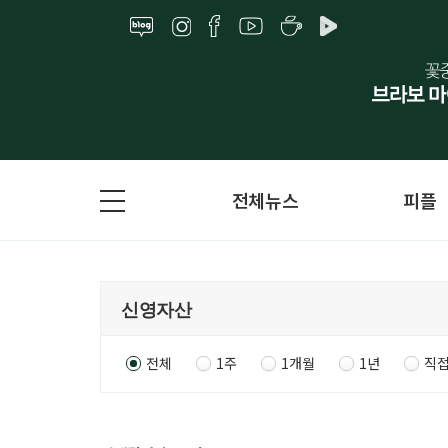
전체뉴스
피플
전체
1주
1개월
1년
직