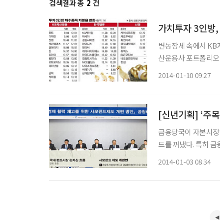
검색결과 총
2
건
가치투자 3인방,
변동장세 속에서 KB
산운용사 포트폴리오에 투자자들의 
사를 필두로 가치주펀드
2014-01-10 09:27
인트 늘렸다. 지난 
금융당국이 자본시장을
드를 꺼냈다. 특히 
할 계획이다. ◇연평균 17% 성장…수탁고 188조 = 최근 사모펀드 시장이 급격히 팽창하고
2014-01-03 08:34
있다. 자본시장연구원 