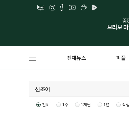
전체뉴스
피플
전체
1주
1개월
1년
직