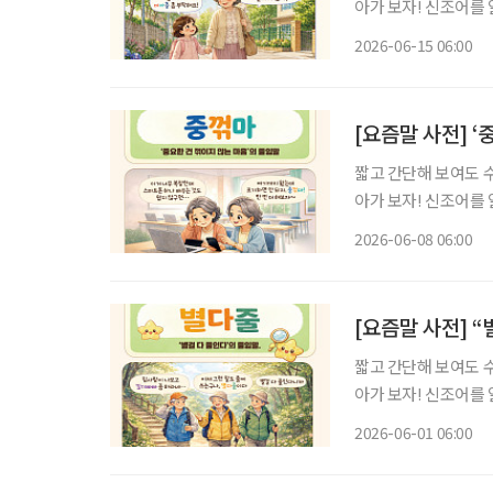
아가 보자! 신조어를
은 기운이 더해진다. 버스를 타기 위해 동전이나 토큰을 챙기던 시절이 있었다. 주머니 속 잔돈
2026-06-15 06:00
개수를 확인하며 버스
[요즘말 사전] ‘
짧고 간단해 보여도 
아가 보자! 신조어를
은 기운이 더해진다. 살다 보면 뜻대로 되지 않는 순간이 찾아온다. 계획했던 일이 어그러지
2026-06-08 06:00
고, 예상치 못한 어려
[요즘말 사전] 
짧고 간단해 보여도 
아가 보자! 신조어를
은 기운이 더해진다. 낄끼빠빠 ‘낄 때 끼고 빠질 때 빠진다’의 줄임말. 꾸안꾸 ‘꾸민 듯 안 꾸민
2026-06-01 06:00
듯’의 줄임