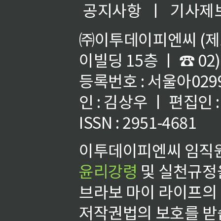
공지사항
ㅣ
기사제
㈜이투데이피엔씨 (제호
이빌딩 15층 ㅣ ☎ 02)
등록번호 : 서울아02992
인 : 김상우 ㅣ 편집인
ISSN : 2951-4681
이투데이피엔씨 임직원
윤리강령
및 실천규정을
브라보 마이 라이프의
저작권법의 보호를 받