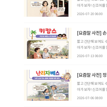
아가 보자! 신조어를
은 기운이 더해진다. 공포영화를 보다 보면 누구나 한 번쯤 움찔하는 순간이 있다. 조용하던 화
2026-07-20 06:00
면에 귀신이 불쑥 나
[요즘말 사전] 
짧고 간단해 보여도 
아가 보자! 신조어를
은 기운이 더해진다. 여름방학이 시작되면 조부모들의 일상도 달라진다. 맞벌이하는 자녀를
2026-07-13 06:00
대신해 손주를 돌보는
[요즘말 사전] 
짧고 간단해 보여도 
아가 보자! 신조어를
은 기운이 더해진다. 아침부터 전화는 쉴 새 없이 울리고, 병원 예약 시간은 다가오는데 갑자
2026-07-06 08:00
기 비까지 쏟아진다.