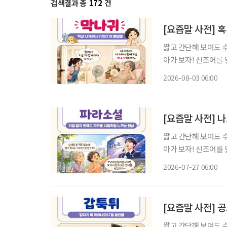
검색결과 총
172
건
[요즘말 사전] 혹
짧고 간단해 보여도 
아가 보자! 신조어를
은 기운이 더해진다. “오늘은 왜 이렇게 나가기 싫지?” 약속을 잡을 때만 해도 괜찮았다. 병원
2026-08-03 06:00
예약도 하고, 친구와
[요즘말 사전] 나
짧고 간단해 보여도 
아가 보자! 신조어를
은 기운이 더해진다. 트로트 프로그램에서 본 가수를 응원하게 되고, 밤마다 AI와 대화를 나누
2026-07-27 06:00
다 보면 어느새 친구처
[요즘말 사전] 
짧고 간단해 보여도 