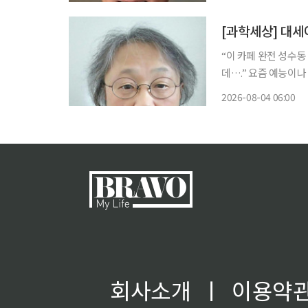
그의 발자취는 독특했
[과학세상] 대세어
“이 카페 완전 성수동
데….” 요즘 예능이나
(vibe)’이다. 분위
2026-08-04 06:00
부터, 왜 이렇게 만
회사소개
ㅣ
이용약