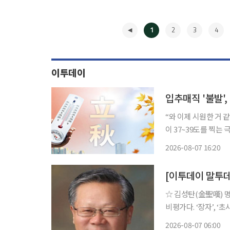
1
2
3
4
이투데이
입추매직 '불발'
“와 이제 시원한 거 같아” 단체 ‘뇌손상’의 단계까지 온 지독하고 지독한 폭염
이 37~39도를 찍는
번 폭염의 중심은 처
2026-08-07 16:20
산맥을 넘어 영남 쪽
◀
[이투데이 말투
☆ 김성탄(金聖嘆) 명언 “머리가 잘리는 건 아플 뿐이고.” 중국 명말(明末) 청초
비평가다. ‘장자’, ‘초
라 하여 같은 수준에서
2026-08-07 06:00