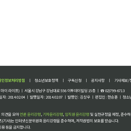
개인정보처리방침
ㅣ
청소년보호정책
ㅣ
구독신청
ㅣ
공지사항
ㅣ
기사제보/
이 라이프) ㅣ 서울시 강남구 강남대로 556 이투데이빌딩 15층 ㅣ ☎ 02)799-6713
 : 2014.02.04 ㅣ 발행일자 : 2014.02.07 ㅣ 발행인 : 김상우 ㅣ 편집인 : 한승훈 ㅣ
 의견을 모아
언론 윤리강령
,
기자윤리강령
,
임직원 윤리강령
및 실천규정을 제정, 준수하
츠(기사)는 인터넷신문위원회 윤리강령을 준수하며, 저작권법의 보호를 받습니다.
 이용 등을 금지합니다.