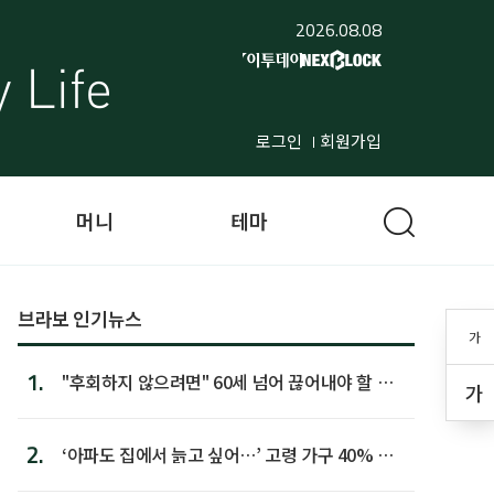
2026.08.08
로그인
회원가입
머니
테마
브라보 인기뉴스
가
1.
"후회하지 않으려면" 60세 넘어 끊어내야 할 사
가
람 1위
2.
‘아파도 집에서 늙고 싶어…’ 고령 가구 40% 노
후 주택이라 어...