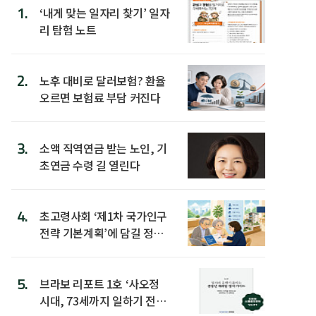
1.
‘내게 맞는 일자리 찾기’ 일자
리 탐험 노트
2.
노후 대비로 달러보험? 환율
오르면 보험료 부담 커진다
3.
소액 직역연금 받는 노인, 기
초연금 수령 길 열린다
4.
초고령사회 ‘제1차 국가인구
전략 기본계획’에 담길 정책
은
5.
브라보 리포트 1호 ‘사오정
시대, 73세까지 일하기 전략’