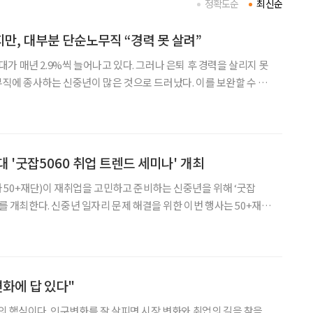
정확도순
최신순
만, 대부분 단순노무직 “경력 못 살려”
 세대가 매년 2.9%씩 늘어나고 있다. 그러나 은퇴 후 경력을 살리지 못
직에 종사하는 신중년이 많은 것으로 드러났다. 이를 보완할 수 있
지점이다. 지난달 발간된 한국고용정보원의 ‘신중년 노동시장 특징
7년~2021년 동안 신중년 경제활동인구는
대 '굿잡5060 취업 트렌드 세미나' 개최
50+재단)이 재취업을 고민하고 준비하는 신중년을 위해 ‘굿잡
결을 위한 이번 행사는 50+재단
동부, ㈜상상우리 등 4개 기관이 2018년부터 함께 추진하는 신중
년 커리어 프로젝트 ‘굿잡 5060’의 세부 프로그램으로 마련됐다. 취
변화에 답 있다"
의 핵심이다. 인구변화를 잘 살피면 시장 변화와 취업의 길을 찾을