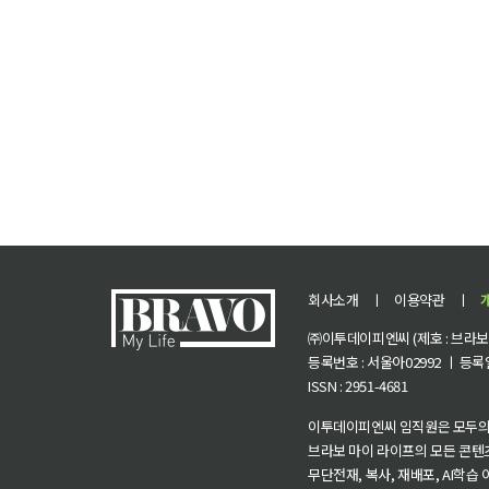
회사소개
ㅣ
이용약관
ㅣ
㈜이투데이피엔씨 (제호 : 브라보 마
등록번호 : 서울아02992 ㅣ 등록일자
ISSN : 2951-4681
이투데이피엔씨 임직원은 모두의
브라보 마이 라이프의 모든 콘텐
무단전재, 복사, 재배포, AI학습