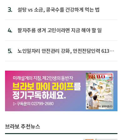
3.
설탕 vs 소금, 콩국수를 건강하게 먹는 법
4.
팔자주름 생겨 고민이라면 지금 해야 할 일
5.
노인일자리 안전관리 강화, 안전전담인력 613명
첫 배치
브라보 추천뉴스