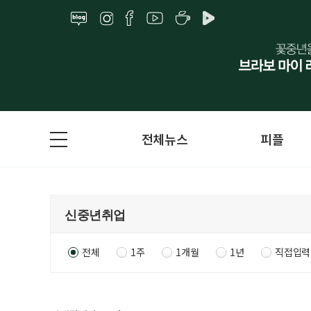
전체뉴스
피플
전체
1주
1개월
1년
직접입력