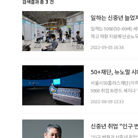
검색결과 총
3
건
일하는 신중년 늘었지
일하는 5060(50~69세)
하고 하향 지원해 단순노무
는 정부의 정책이 필요한 
2022-09-05 16:38
과 시사점’에 따르면 201
50+재단, 뉴노멀 시
서울시50플러스재단(이하 
5060 취업 트렌드 세미나’를 개최한다. 신중년 일자리 문제 해
과 현대자동차그룹, 고용노
2022-08-09 13:33
신중년 취업 "인구 
"인구 변화가 신중년 취업