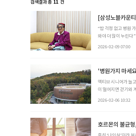
검색결과 총
11
건
[삼성노블카운티]
“밥 걱정 없고 병원 가깝고”…노후를
와야 더 많이 누린다” 삼성노블카운티에 입주한 지 올해로 11년 차가 된 박선영 씨(1941
생)의 하루는 이른 아침부터 시작된다. 단지 내 스
2026-02-09 07:00
구장으로 향한다. 오
'병원가지 마세요
액티브 시니어가 늘고 
이 떨어지면 걷기와 
몸을 관리할 수 있는
2026-02-06 10:32
호르몬의 불균형,
흔히 ‘나잇살’이라 부