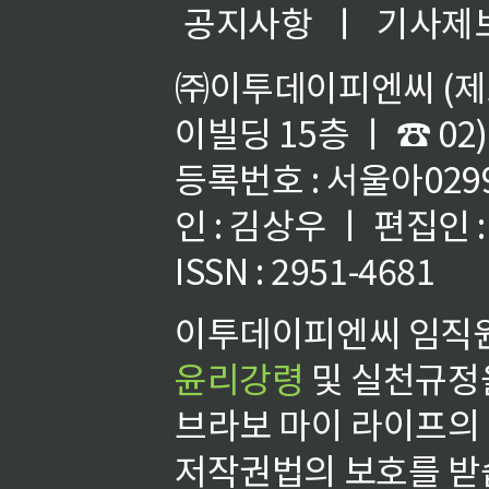
공지사항
ㅣ
기사제
㈜이투데이피엔씨 (제호
이빌딩 15층 ㅣ ☎ 02)
등록번호 : 서울아02992
인 : 김상우 ㅣ 편집인
ISSN : 2951-4681
이투데이피엔씨 임직원
윤리강령
및 실천규정을
브라보 마이 라이프의
저작권법의 보호를 받