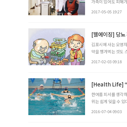
가족이 있어도 피해가
몫이다. 강서 나누리
2017-05-05 19:27
이 다가왔지만, 그저
[웰에이징] 당뇨
김포시에 사는 오영자
약을 챙겨먹는 것도 
을 바꿔보자고 했기 
2017-02-03 09:18
치유가 어렵다는 증거
[Health Lif
한여름 피서를 생각하
위는 쉽게 잊을 수 있
를 동시에 얻는 방법
2016-07-04 09:03
다. 태생이 맥주병 