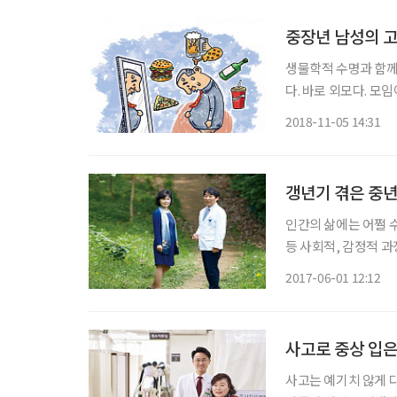
중장년 남성의 고
생물학적 수명과 함께
다. 바로 외모다. 
높아진 것. 그러나 
2018-11-05 14:31
관심이 ‘다이어트’로 
갱년기 겪은 중년
인간의 삶에는 어쩔 
등 사회적, 감정적 과
별로 예방을 필요로 
2017-06-01 12:12
이다. 노화를 비켜갈
사고로 중상 입은
사고는 예기치 않게 