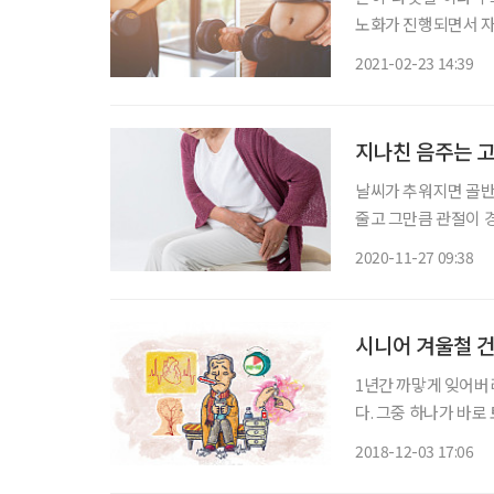
노화가 진행되면서 자
리를 알고, 자신의 상
2021-02-23 14:39
몬, 비만과 헷갈리기
지나친 음주는 
날씨가 추워지면 골반
줄고 그만큼 관절이 경직되면
있다면 ‘고관절염’ 의심 고관절(엉덩이관절)은 넓적다리뼈와 골반이 만나는 곳으
2020-11-27 09:38
더불어 체중을 지탱하
시니어 겨울철 
1년간 까맣게 잊어버
다. 그중 하나가 바
해 보이는 이야기가 
2018-12-03 17:06
그렇지 않다. 시니어