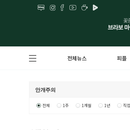
전체뉴스
피플
전체
1주
1개월
1년
직