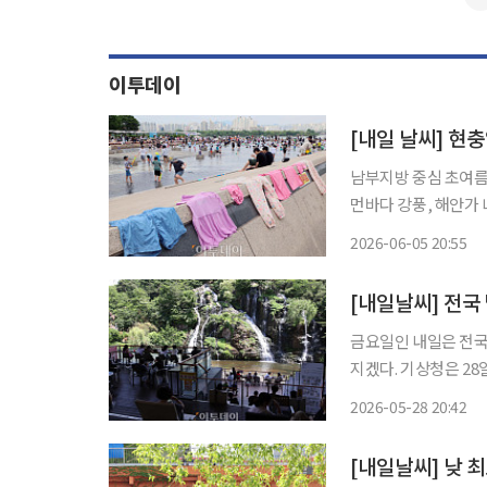
이투데이
[내일 날씨] 현
남부지방 중심 초여름
먼바다 강풍, 해안가 너울성 파도 조심 현충일인 6
방을 중심으로 30도 안팎의 초여름
2026-06-05 20:55
차가 15도 안팎으로
[내일날씨] 전국
금요일인 내일은 전국
지겠다. 기상청은 28일 “내일은 전국이 대체로 맑겠으나 동해안은 오전까지 가끔 구름이 많겠
다”고 예보했다. 오전 사이 인천·경기 서부와 충남권, 충북 중·남부, 전라 서해안, 전라권 내
2026-05-28 20:42
륙에는 가시거리 200
[내일날씨] 낮 