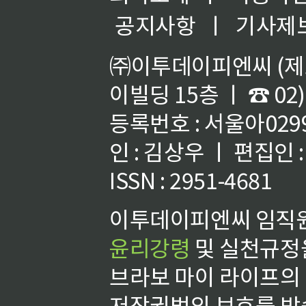
공지사항
ㅣ
기사제
㈜이투데이피엔씨 (제호
이빌딩 15층 ㅣ ☎ 02)
등록번호 : 서울아02992
인 : 김상우 ㅣ 편집인
ISSN : 2951-4681
이투데이피엔씨 임직원
윤리강령
및 실천규정을
브라보 마이 라이프의
저작권법의 보호를 받