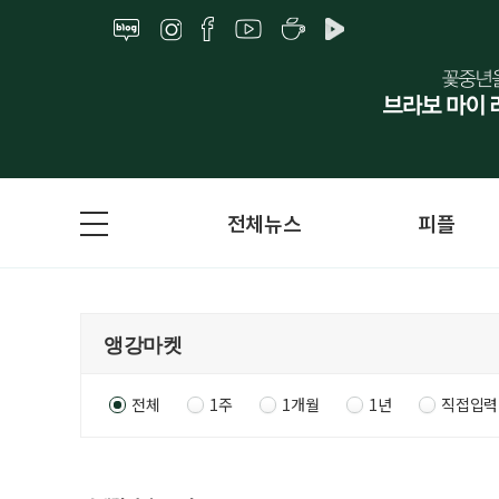
전체뉴스
피플
전체
1주
1개월
1년
직접입력