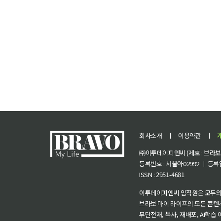
회사소개
ㅣ
이용약관
ㅣ
㈜이투데이피엔씨 (제호 : 브라보 마
등록번호 : 서울아02992 ㅣ 등록일자
ISSN : 2951-4681
이투데이피엔씨 임직원은 모두의
브라보 마이 라이프의 모든 콘텐
무단전재, 복사, 재배포, AI학습