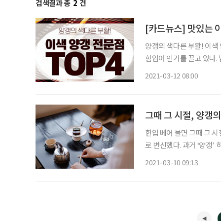
검색결과 총
2
건
[카드뉴스] 맛있는 이
양갱의 색다른 부활! 이색 
힘입어 인기를 끌고 있다.
한다. 앵강마켓 남해의
2021-03-12 08:00
그때 그 시절, 양갱
한입 베어 물면 그때 그 
로 변신했다. 과거 ‘양갱
는 저마다 개성 넘치는 모
2021-03-10 09:13