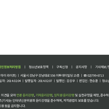
개인정보처리방침
ㅣ
청소년보호정책
ㅣ
구독신청
ㅣ
공지사항
ㅣ
기사제보/
이 라이프) ㅣ 서울시 강남구 강남대로 556 이투데이빌딩 15층 ㅣ ☎ 02)799-6713
 : 2014.02.04 ㅣ 발행일자 : 2014.02.07 ㅣ 발행인 : 김상우 ㅣ 편집인 : 한승훈 ㅣ
 의견을 모아
언론 윤리강령
,
기자윤리강령
,
임직원 윤리강령
및 실천규정을 제정, 준수하
츠(기사)는 인터넷신문위원회 윤리강령을 준수하며, 저작권법의 보호를 받습니다.
 이용 등을 금지합니다.