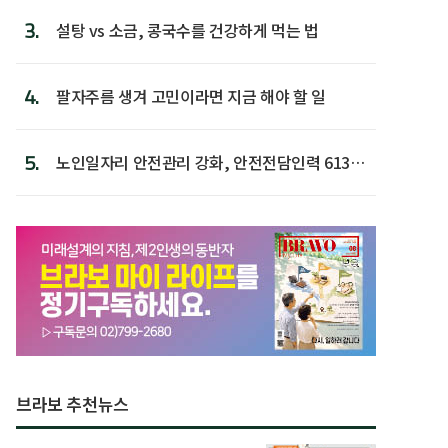
3.
설탕 vs 소금, 콩국수를 건강하게 먹는 법
4.
팔자주름 생겨 고민이라면 지금 해야 할 일
5.
노인일자리 안전관리 강화, 안전전담인력 613명
첫 배치
브라보 추천뉴스