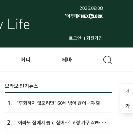
2026.08.08
로그인
회원가입
머니
테마
브라보 인기뉴스
가
1.
"후회하지 않으려면" 60세 넘어 끊어내야 할 사
가
람 1위
2.
‘아파도 집에서 늙고 싶어…’ 고령 가구 40% 노
후 주택이라 어...