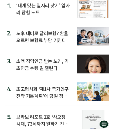
1.
‘내게 맞는 일자리 찾기’ 일자
리 탐험 노트
2.
노후 대비로 달러보험? 환율
오르면 보험료 부담 커진다
3.
소액 직역연금 받는 노인, 기
초연금 수령 길 열린다
4.
초고령사회 ‘제1차 국가인구
전략 기본계획’에 담길 정책
은
5.
브라보 리포트 1호 ‘사오정
시대, 73세까지 일하기 전략’