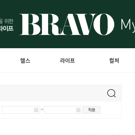
헬스
라이프
컬처
~
적용