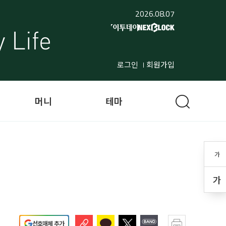
2026.08.07
로그인
회원가입
머니
테마
가
가
선호매체 추가