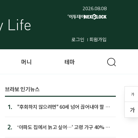
2026.08.08
로그인
회원가입
머니
테마
브라보 인기뉴스
가
1.
"후회하지 않으려면" 60세 넘어 끊어내야 할 사
가
람 1위
2.
‘아파도 집에서 늙고 싶어…’ 고령 가구 40% 노
후 주택이라 어...