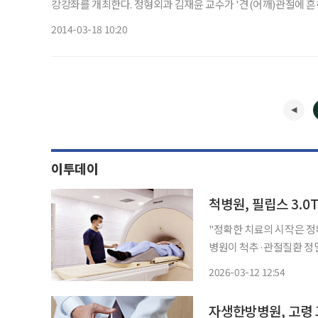
강강좌를 개최한다. 정형외과 김재윤 교수가 '견(어깨)관절에 흔
릎)관절염의 치료'라는 주제로 각각 강연한다. 누구나 참석 가능며 
2014-03-18 10:20
이투데이
"정확한 치료의 시작은 정확한 
병원이 척추·관절질환 정밀진
영상장치)를 도입하고 본격 가동에 들어갔다. 기존 1.
2026-03-12 12:54
절 질환의 조기 진단과 치
자생한방병원, 고령 