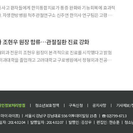
교통사고 환자들에게 한의통합치료가 통증 완화와 기능회복에 효과적
령 교
합치료 유효성 연구 결과를 SCI(E)급 국제학술지 ‘메디신
(Medicine, IF=1.4)’에 게재했다고 28일 밝혔다. 연구팀은 2021년부터 2023
과 조현우 원장 합류…관절질환 진료 강화
형외과 전문의 조현우 원장이 본격적으로 진료를 시작했다고 밝혔
려대학교에서 의학 석사학위를 받았다. 그는 어깨·무릎을 비
임상 경험을 쌓아왔으며, 인공관절수술, 관절내시경수술, 줄기세포
개인정보처리방침
ㅣ
청소년보호정책
ㅣ
구독신청
ㅣ
공지사항
ㅣ
기사제보/
이 라이프) ㅣ 서울시 강남구 강남대로 556 이투데이빌딩 15층 ㅣ ☎ 02)799-6713
 : 2014.02.04 ㅣ 발행일자 : 2014.02.07 ㅣ 발행인 : 김상우 ㅣ 편집인 : 한승훈 ㅣ