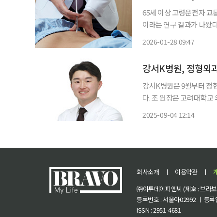
65세 이상 고령운전자 
이라는 연구 결과가 나왔다. 자생한방병원 척추관절연구소 신주연 한의사 연구팀은 고
통사고 환자 대상의 한의통
2026-01-28 09:47
강서K병원, 정형외
강서K병원은 9월부터 정
다. 조 원장은 고려대학교 의과대학을 졸업하고 고려대학교 구로병원에서 정형외과 전공의
및 전문의 과정을 수료했으며, 고
2025-09-04 12:14
롯한 관절질환 분야에서 
치료, 스
회사소개
ㅣ
이용약관
ㅣ
㈜이투데이피엔씨 (제호 : 브라보 마
등록번호 : 서울아02992 ㅣ 등록일자
ISSN : 2951-4681