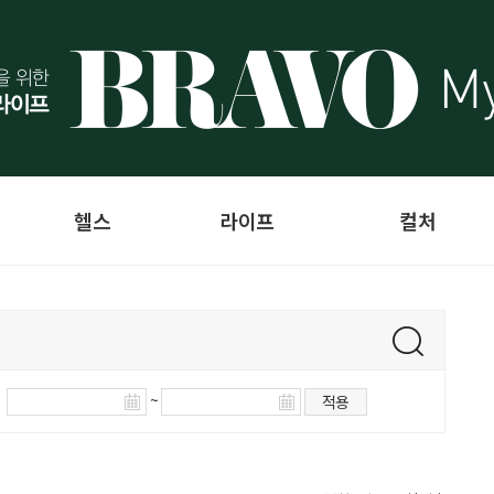
헬스
라이프
컬처
~
적용