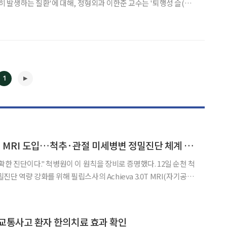
히 발생하는 질환'에 대해, 정형외과 이한준 교수는 '퇴행성 슬(무
사은품도 증정한다. 문의 02-629
1
척병원, 필립스 3.0T MRI 도입…척추·관절 미세병변 정밀진단 체계 강화
진단이다." 척병원이 이 원칙을 장비로 증명했다. 12일 순천 척
단 역량 강화를 위해 필립스사의 Achieva 3.0T MRI(자기공명
◀
▶
5T 장비를 전면 교체한 것으로, 척추·관
료계획 정밀도를 높이고 환자 편의성을 강화하
교통사고 환자 한의치료 효과 확인