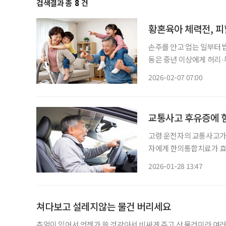
검색결과 총
8
건
황혼육아 체력전, 피
손주를 안고 업는 일부터 
동은 중년 이상에게 허리·
등 근골격계 질환으로 이어질 가능성도 높다. 문제는 
2026-02-07 07:00
야 한다’는 책임감과 육아
교통사고 후유증에 
고령 운전자의 교통사고가 
자에게 한의통합치료가 효과적이라는 연구
구팀은 65세 이상 교통사고
2026-01-28 13:47
료 후 통증 완화와 기능 
쳐다보고 설레지않는 물건 버리세요
추억이 있어서 언젠가 쓸 것같아서 비싸게 주고 산 물건이라 여러 가지 이유로 메모한장,다양한 기념이 될 만한 물건을 못 버린다. 아