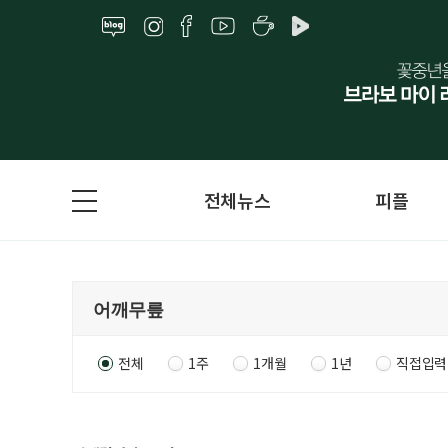
전체뉴스
피플
전체
1주
1개월
1년
직접입력