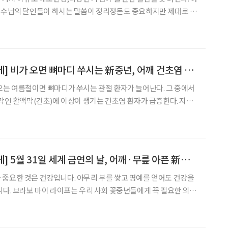
 하고 나눔도 하는 것 과감히 우
[100세까지 건강하게] 비가 오면 뼈마디 쑤시는 新중년, 어깨 건초염 의심해봐야
오는 여름철이면 뼈마디가 쑤시는 관절 환자가 늘어난다. 그 중에서
 막인 활액막(건초)에 이상이 생기는 건초염 환자가 급증한다. 지난
표한 2008~2012년 건초염(윤활막염 및 힘줄윤활막염) 환자 통
자는 여름철인 6~8월에 평균 16만 1018명으로 사계
[100세까지 건강하게] 5월 31일 세계 금연의 날, 어깨·무릎 아픈 新중년 담배 끊어야하는 이유는?
중요한 것은 건강입니다. 아무리 부를 쌓고 명예를 얻어도 건강을
꼭 필요한 의학
일은 세계보건기구(WHO)가 정한 세계 금
알려진 대로 암이나 심장질환, 뇌혈관질환 등을 유발하는