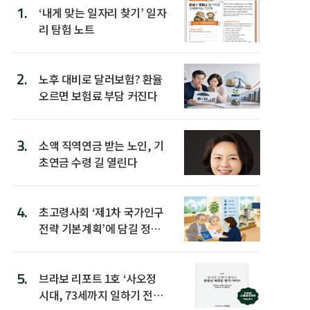
1.
‘내게 맞는 일자리 찾기’ 일자
리 탐험 노트
2.
노후 대비로 달러보험? 환율
오르면 보험료 부담 커진다
3.
소액 직역연금 받는 노인, 기
초연금 수령 길 열린다
4.
초고령사회 ‘제1차 국가인구
전략 기본계획’에 담길 정책
은
5.
브라보 리포트 1호 ‘사오정
시대, 73세까지 일하기 전략’