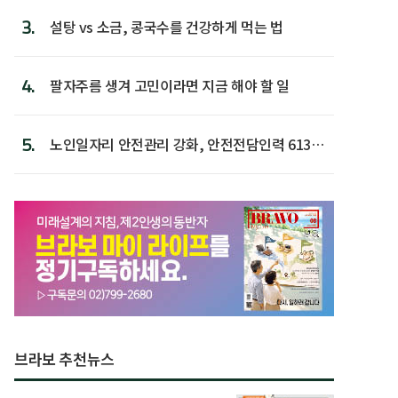
3.
설탕 vs 소금, 콩국수를 건강하게 먹는 법
4.
팔자주름 생겨 고민이라면 지금 해야 할 일
5.
노인일자리 안전관리 강화, 안전전담인력 613명
첫 배치
브라보 추천뉴스