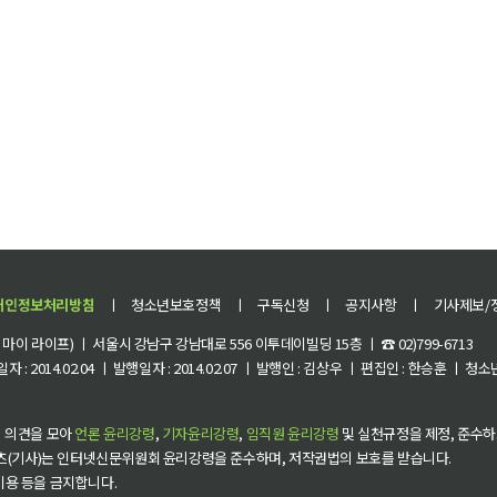
개인정보처리방침
ㅣ
청소년보호정책
ㅣ
구독신청
ㅣ
공지사항
ㅣ
기사제보/
이 라이프) ㅣ 서울시 강남구 강남대로 556 이투데이빌딩 15층 ㅣ ☎ 02)799-6713
 : 2014.02.04 ㅣ 발행일자 : 2014.02.07 ㅣ 발행인 : 김상우 ㅣ 편집인 : 한승훈 ㅣ
 의견을 모아
언론 윤리강령
,
기자윤리강령
,
임직원 윤리강령
및 실천규정을 제정, 준수하
츠(기사)는 인터넷신문위원회 윤리강령을 준수하며, 저작권법의 보호를 받습니다.
 이용 등을 금지합니다.