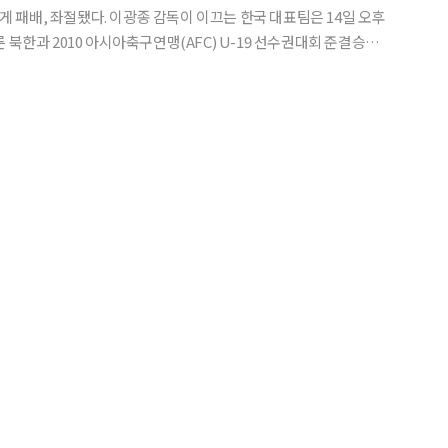
끄는 한국 대표팀은 14일 오후
북한과 2010 아시아축구연맹(AFC) U-19 선수권대회 준결승에
서 전반 47분 정일관, 후반 34분 리혁철에게 연속골을 내주고 0-2로 졌다. 올