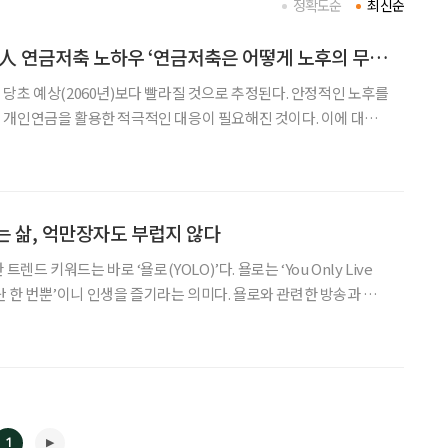
정확도순
최신순
[신간] 재무전문가 3人 연금저축 노하우 ‘연금저축은 어떻게 노후의 무기가 되는가’
당초 예상(2060년)보다 빨라질 것으로 추정된다. 안정적인 노후를
 개인연금을 활용한 적극적인 대응이 필요해진 것이다. 이에 대안
이 주목받고 있다. 보험사 직원이나 주변 사람의 권유
을 받으려고 연금저축에 가입하는 이가 대부분이지만,
는 삶, 억만장자도 부럽지 않다
렌드 키워드는 바로 ‘욜로(YOLO)’다. 욜로는 ‘You Only Live
 단 한 번뿐’이니 인생을 즐기라는 의미다. 욜로와 관련한 방송과 기
그대로 욜로 열풍이 불었다 해도 과언이 아니다. 직장과 사회에서 극
 젊은이들에게 어느 날 다가온 ‘욜로’
1