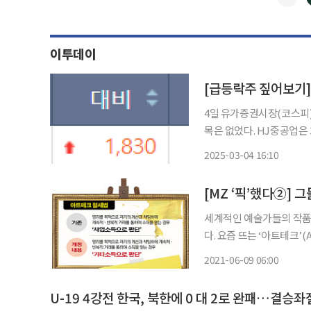
이투데이
[급등락주 짚어보기]
4일 유가증권시장(코스피)
목은 없었다. HJ중공업은 30.00%(1830원) 오른 7930원에 장을 마쳤다. 미 해군 함정 유지·
정비·보수(MRO) 사업에
2025-03-04 16:10
세계적인 예술가들의 작품을
다. 요즘 뜨는 ‘아트테크’(Art-Tech)를 통
다. ‘욜로’(YOLO·인생
2021-06-09 06:00
자로 옮겨졌다. 월급만으
U-19 4강전 한국, 북한에 0 대 2로 완패…결승좌