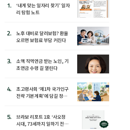
1.
‘내게 맞는 일자리 찾기’ 일자
리 탐험 노트
2.
노후 대비로 달러보험? 환율
오르면 보험료 부담 커진다
3.
소액 직역연금 받는 노인, 기
초연금 수령 길 열린다
4.
초고령사회 ‘제1차 국가인구
전략 기본계획’에 담길 정책
은
5.
브라보 리포트 1호 ‘사오정
시대, 73세까지 일하기 전략’