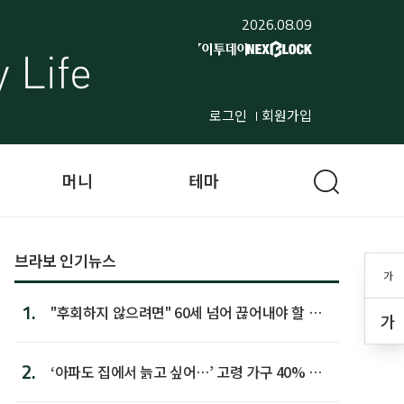
2026.08.09
로그인
회원가입
머니
테마
브라보 인기뉴스
가
1.
"후회하지 않으려면" 60세 넘어 끊어내야 할 사
가
람 1위
2.
‘아파도 집에서 늙고 싶어…’ 고령 가구 40% 노
후 주택이라 어...