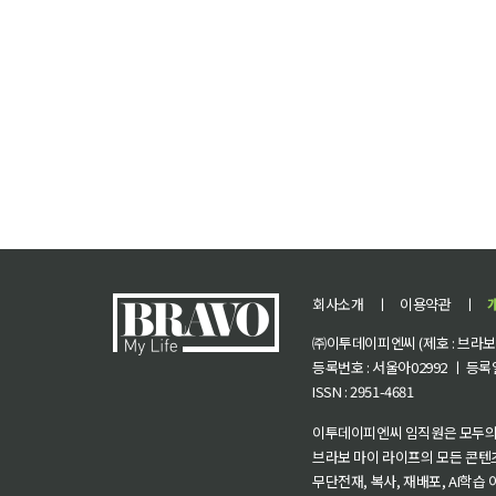
회사소개
ㅣ
이용약관
ㅣ
㈜이투데이피엔씨 (제호 : 브라보 마
등록번호 : 서울아02992 ㅣ 등록일자
ISSN : 2951-4681
이투데이피엔씨 임직원은 모두의
브라보 마이 라이프의 모든 콘텐
무단전재, 복사, 재배포, AI학습