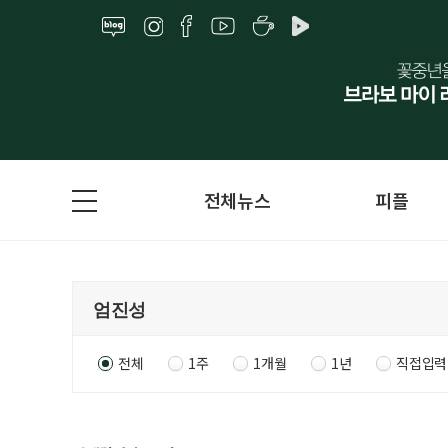
전체뉴스
피플
전체
1주
1개월
1년
직접입력