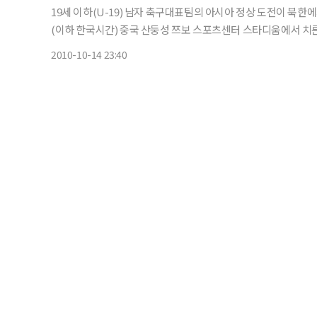
19세 이하(U-19) 남자 축구대표팀의 아시아 정상 도전이 북한에게 패배, 좌절됐다. 이광종 감독이 이
(이하 한국시간) 중국 산둥성 쯔보 스포츠센터 스타디움에서 치른 
2010-10-14 23:40