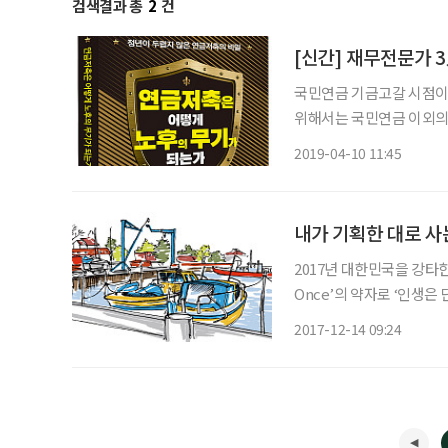
검색결과 총
2
건
국민연금 기금고갈 시점이 
위해서는 국민연금 이외의
적인 개인연금상품 중 하나인 ‘연금저축’
2019-04-10 11:45
로, 또는 세액 공제 혜택
내가 기획한 대로 사
2017년 대한민국을 강타한 트
Once’의 약자로 ‘인생은
사들이 쏟아져 나왔고 말 
2017-12-14 09:24
심한 스트레스를 겪고 있는