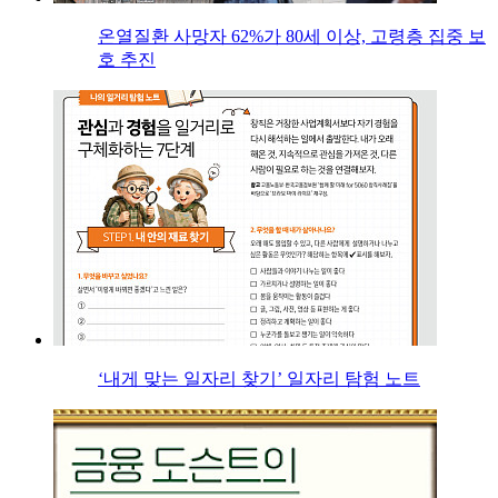
온열질환 사망자 62%가 80세 이상, 고령층 집중 보
호 추진
‘내게 맞는 일자리 찾기’ 일자리 탐험 노트