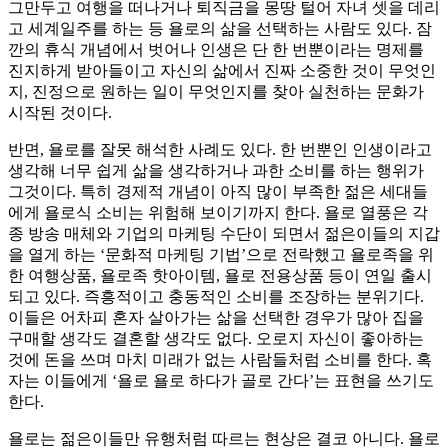
그만두고 여행을 떠나거나 퇴직금을 몽땅 털어 자녀 셋을 데리
고 세계일주를 하는 등 욜로의 삶을 선택하는 사람도 있다. 잠
깐의 휴식 개념에서 벗어나 인생은 단 한 번뿐이라는 명제를
진지하게 받아들이고 자신의 삶에서 진짜 소중한 것이 무엇인
지, 진정으로 원하는 일이 무엇인지를 찾아 실천하는 문화가
시작된 것이다.
반면, 욜로를 잘못 해석한 사례도 있다. 한 번뿐인 인생이라고
생각해 너무 쉽게 삶을 생각하거나 과한 소비를 하는 행위가
그것이다. 특히 경제적 개념이 아직 많이 부족한 젊은 세대들
에게 욜로식 소비는 위험해 보이기까지 한다. 욜로 열풍은 각
종 방송 매체와 기업의 마케팅 수단이 되면서 젊은이들의 지갑
을 열게 하는 ‘문화적 마케팅 기법’으로 전락했고 욜로족을 위
한 여행상품, 욜로족 핫아이템, 욜로 전용상품 등이 연일 출시
되고 있다. 즉흥적이고 충동적인 소비를 조장하는 분위기다.
이들은 어차피 혼자 살아가는 삶을 선택한 경우가 많아 집을
구매할 생각도 결혼할 생각도 없다. 오로지 자신이 좋아하는
것에 돈을 쓰며 마치 미래가 없는 사람들처럼 소비를 한다. 혹
자는 이들에게 ‘욜로 욜로 하다가 골로 간다’는 표현을 쓰기도
한다.
욜로는 젊은이들만 유행처럼 따르는 현상은 결코 아니다. 욜로