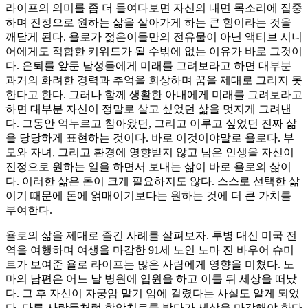
라이프의 의미를 좀 더 들여다보면 자신의 내면 목소리에 집중
하며 진정으로 원하는 삶을 살아가게 하는 큰 힘이라는 것을
깨닫게 된다. 욜로가 젊은이들만의 전유물이 아닌 액티브 시니
어에게도 적합한 키워드가 될 수밖에 없는 이유가 바로 그것이
다. 은퇴를 앞둔 남성들에게 미래를 그려보라고 하면 대부분
과거의 화려한 경력과 추억을 회상하며 꿈을 제대로 그리지 못
한다고 한다. 그러나 함께 생활한 아내에게 미래를 그려보라고
하면 대부분 자신이 정말로 살고 싶었던 삶을 멋지게 그려낸
다. 그동안 억누르고 참아왔던, 그리고 이루고 싶었던 진짜 삶
을 당당하게 표현하는 것이다. 바로 이것이야말로 욜로다. 부
모와 자녀, 그리고 환경에 영향받지 않고 남은 인생을 자신이
진정으로 원하는 일을 하면서 보내는 삶이 바로 욜로의 삶이
다. 이러한 삶은 돈이 크게 필요하지도 않다. 스스로 선택한 삶
이기 때문에 돈에 얽매이기보다는 원하는 것에 더 큰 가치를
부여한다.
욜로의 삶을 제대로 즐긴 사례를 살펴보자. 투병 대신 미국 전
역을 여행하며 여생을 마감한 91세 노인 노마 진 바우어 슈미
트가 보여준 욜로 라이프는 많은 사람에게 영향을 미쳤다. 노
마의 남편은 어느 날 병원에 입원을 하고 이틀 뒤 세상을 떠났
다. 그 후 자신이 자궁암 말기 암에 걸렸다는 사실도 알게 되었
다. 다른 사람들처럼 항암치료를 받다가 세상을 마감해야 한다