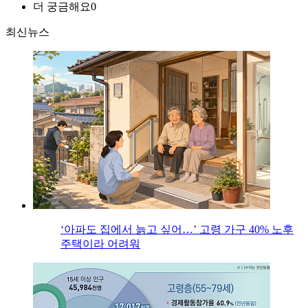
더 궁금해요
0
최신뉴스
‘아파도 집에서 늙고 싶어…’ 고령 가구 40% 노후
주택이라 어려워