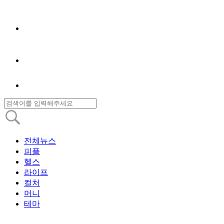
전체뉴스
피플
헬스
라이프
컬처
머니
테마