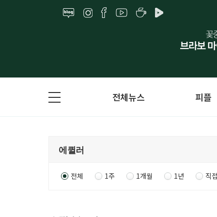
전체뉴스
피플
전체
1주
1개월
1년
직