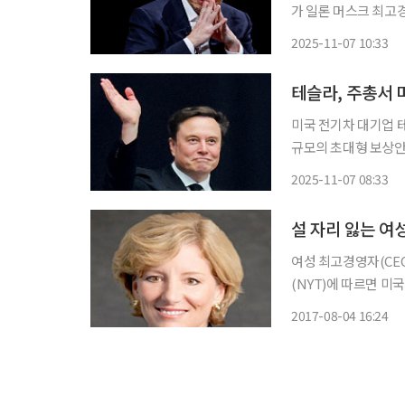
가 일론 머스크 최고경
을 승인했다. 미국 상장 기업 
2025-11-07 10:33
따르면 테슬라는 텍사
테슬라, 주총서 
미국 전기차 대기업 테
규모의 초대형 보상안을 승인했다. 6일(현지시간) 월스
이날 텍사스주 오스틴
2025-11-07 08:33
다. 회사 측에 따르면
설 자리 잃는 여
여성 최고경영자(CEO)들이 설
(NYT)에 따르면 
날 셰리 맥코이 CEO
2017-08-04 16:24
과 주가 급락, 중국