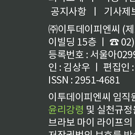
공지사항
ㅣ
기사제
㈜이투데이피엔씨 (제호
이빌딩 15층 ㅣ ☎ 02)
등록번호 : 서울아02992
인 : 김상우 ㅣ 편집인
ISSN : 2951-4681
이투데이피엔씨 임직원
윤리강령
및 실천규정을
브라보 마이 라이프의
저작권법의 보호를 받