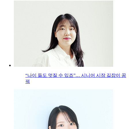
“나이 듦도 멋질 수 있죠”… 시니어 시장 길잡이 꿈
꿔