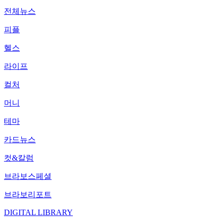
전체뉴스
피플
헬스
라이프
컬처
머니
테마
카드뉴스
컷&칼럼
브라보스페셜
브라보리포트
DIGITAL LIBRARY