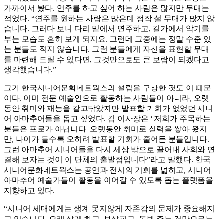
가까이서 봤다. 연주를 하고 싶어 하는 사람은 많지만 무대는
적었다. “연주를 원하는 사람은 많은데 정작 설 무대가 많지 않
습니다. 그러다 보니 다리 밑에서 연주하고, 길가에서 악기를
부는 모습도 흔히 보게 되지요. 그런데 그중에는 정말 수준 있
는 분들도 적지 않습니다. 그런 분들에게 자신을 표현할 무대
를 마련해 드릴 수 있다면, 그것만으로도 큰 보람이 되겠다고
생각했습니다.”
그가 한국시니어문화네트웍스의 설립을 구상한 것도 이 때문
이다. 이미 전문 예술인으로 활동하는 사람들이 아니라, 오랫
동안 취미와 재능을 갈고닦았지만 발표할 기회가 없었던 시니
어 아마추어들을 돕고 싶었다. 김 이사장은 “저희가 주목하는
분들은 프로가 아닙니다. 오랫동안 취미로 실력을 쌓아 왔지
만, 나이가 들수록 오히려 발표할 기회가 줄어든 분들입니다.
그런 아마추어 시니어들을 다시 세상 밖으로 끌어내 사회와 연
결해 보자는 것이 이 단체의 출발점입니다”라고 말했다. 한국
시니어문화네트웍스는 공연과 전시의 기회를 넓히고, 시니어
아마추어 예술가들이 활동을 이어갈 수 있도록 돕는 플랫폼을
지향하고 있다.
“시니어 세대에게는 생계 못지않게 자존감의 문제가 중요해지
고 있습니다. 오래 살게 하고, 보살피고, 돌봐 주는 것만으로는