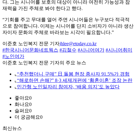
다. 그는 시니어를 보호의 대상이 아니라 여전히 가능성과 잠
재력을 가진 주체로 봐야 한다고 했다.
“기회를 주고 무대를 열어 주면 시니어들은 누구보다 적극적
으로 참여합니다. 이제는 시니어를 단지 소비자가 아니라 생산
자이자 문화의 주체로 바라보는 시각이 필요합니다.”
이준호 노인복지 전문 기자
jhlee@etoday.co.kr
#한국시니어문화네트웍스
#김철수
#시니어여가
#시니어취미
#노인여가
이준호 노인복지 전문 기자의 주요 뉴스
⌞
“추천했더니 구매” 日 돌봄 현장 종사자 91.5%가 경험
⌞
“해로하면 손해?” 8·3 세제개편에 ‘황혼이혼’ 조장 논란
⌞
민간형 노인일자리 참여자, ‘배움 의지’도 높았다
좋아요
0
화나요
0
슬퍼요
0
더 궁금해요
0
최신뉴스