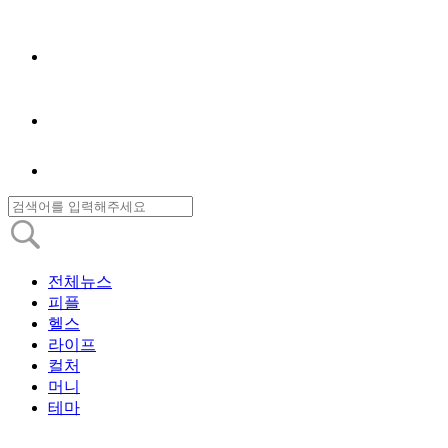
전체뉴스
피플
헬스
라이프
컬처
머니
테마