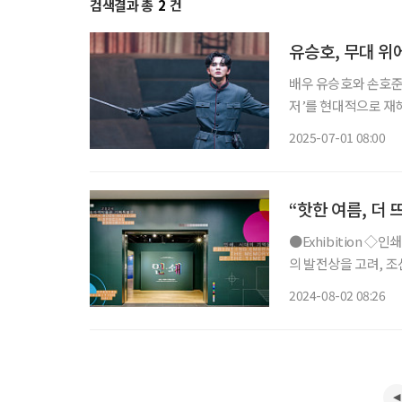
검색결과 총
2
건
유승호, 무대 위
배우 유승호와 손호준
저’를 현대적으로 재
망과 정치의 본질을 조명한다
2025-07-01 08:00
“핫한 여름, 더
●Exhibition ◇인쇄, 시대의 기억을 품다 일정 8월 31일까지 장소 송파 책박물관 한국 인쇄
의 발전상을 고려, 조
쇄’에서는 목판과 금속
2024-08-02 08:26
‘직지심체요절’ 복원본