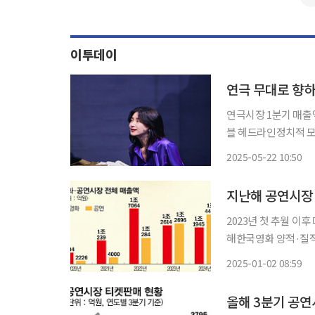
이투데이
연극 무대로 향하
연극시장 1분기 매출액
블 헤드라인정치적 모순 다룬 
호, 이연희, 이영애,
2025-05-22 10:50
어 확장 기회와 함께
지난해 공연시장 
2023년 첫 추월 이
해한국영화 양적·질적
확장 2024년 공연시장 전체 매출액은 1조4421억 원으로 2년 연속 영화시장 전체 매출액을 앞
2025-01-02 08:59
질렀다. 두 시장의 매
올해 3분기 공연