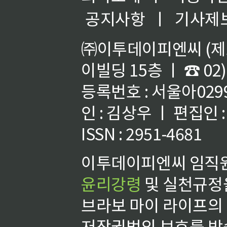
공지사항
ㅣ
기사제
㈜이투데이피엔씨 (제호
이빌딩 15층 ㅣ ☎ 02)
등록번호 : 서울아02992
인 : 김상우 ㅣ 편집인
ISSN : 2951-4681
이투데이피엔씨 임직원
윤리강령
및 실천규정을
브라보 마이 라이프의
저작권법의 보호를 받