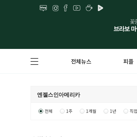
전체뉴스
피플
전체
1주
1개월
1년
직