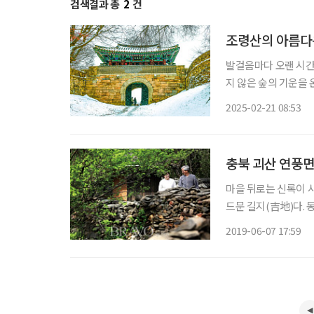
검색결과 총
2
건
조령산의 아름다
발걸음마다 오랜 시간 
지 않은 숲의 기운을 
도 너그러워질 수밖에 
2025-02-21 08:53
다. 새들도 쉬어 간다
충북 괴산 연풍면
마을 뒤로는 신록이 사
드문 길지(吉地)다. 
대변한다. 겨우 20여
2019-06-07 17:59
어지는 돌담길은 야트