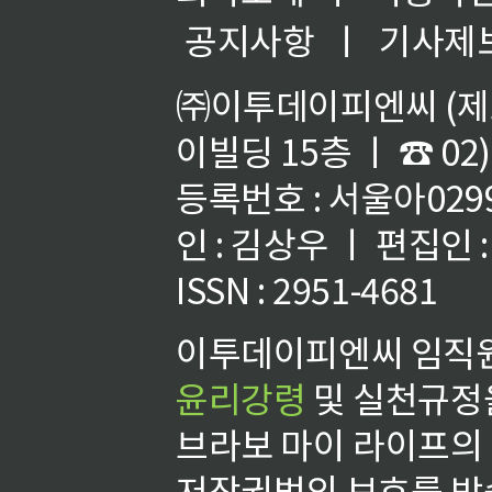
공지사항
ㅣ
기사제
㈜이투데이피엔씨 (제호
이빌딩 15층 ㅣ ☎ 02)
등록번호 : 서울아02992
인 : 김상우 ㅣ 편집인
ISSN : 2951-4681
이투데이피엔씨 임직원
윤리강령
및 실천규정을
브라보 마이 라이프의
저작권법의 보호를 받