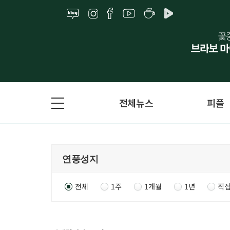
전체뉴스
피플
전체
1주
1개월
1년
직