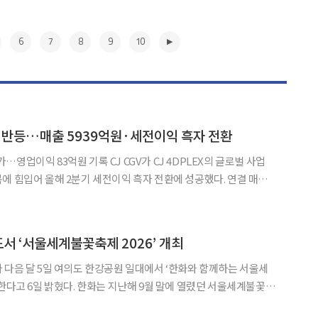
6
7
8
9
10
실적 반등…매출 5939억원·세전이익 흑자 전환
원 기록 CJ CGV가 CJ 4DPLEX의 글로벌 사업
에 힘입어 올해 2분기 세전이익 흑자 전환에 성공했다. 연결 매출
증가한 5939억5800만원, 영업이익은 114억7000만원을 기록했다.
2분기 연결기준 세전이익은
▶
도서 ‘서울세계불꽃축제 2026’ 개최
 지난해 9월 말에 열렸던 서울세계불꽃축
관광객 방문 수요 등을 고려해 올해는 9월 초로 앞당겼다고 설명했