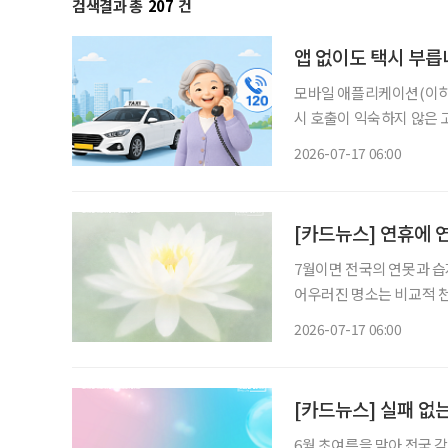
검색결과 총
207
건
앱 없이도 택시 부릅니
모바일 애플리케이션(이하 
시 호출이 익숙하지 않은 
를 기다릴 수밖에 없다. 서
2026-07-17 06:00
[카드뉴스] 연휴에 연
7월이면 전국의 연못과 
어우러진 명소는 비교적 천
활용하기 좋다. 지역에 따라 만날 수 있는 연꽃과 풍경도 다르다. 홍련과 백련이 펼쳐진 대규모
2026-07-17 06:00
군락지부터 오래된 씨앗에
[카드뉴스] 실패 없는
6월 초여름을 맞아 전국 