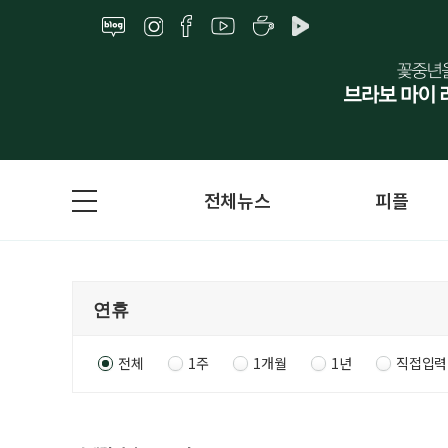
전체뉴스
피플
전체
1주
1개월
1년
직접입력