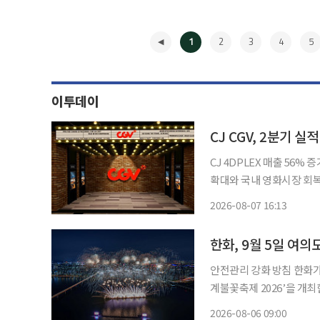
1
2
3
4
5
이투데이
CJ CGV, 2분기 
CJ 4DPLEX 매출 56% 증가…영업이익 83억
확대와 국내 영화시장 회복
은 전년 동기보다 20.8% 
2026-08-07 16:13
7일 CJ CGV에 따르면 
◀
한화, 9월 5일 여의
안전관리 강화 방침 한화가 다음 달 5일 여의도 한강공원 일대에서 ‘한화와 함께하는 서울세
계불꽃축제 2026’을 개최한다고 6일 밝혔다. 한화는
제를 추석 연휴와 외국인 
2026-08-06 09:00