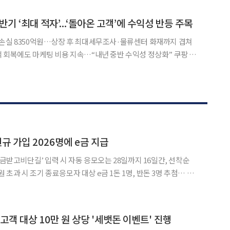
 대한민국을 대표하는 한화를 비롯해 미국과 영국 등 총
반기 ‘최대 적자’...‘돌아온 고객’에 수익성 반등 주목
업손실 8350억원…상장 후 최대세무조사·물류센터 화재까지 겹쳐
회복에도 마케팅 비용 지속…“내년 중반 수익성 정상화” 쿠팡 모
기 8000억원 이상의 역대 최대 분기 영업손실을 냈다. 개인정보 유출
손실을 키우면서 올 상반기 누적 영업적자도 역대 최대를 찍
신규 가입 2026명에 e금 지급
‘금받고비단길’ 입력 시 자동 응모오는 28일까지 16일간, 선착순
인원 초과 시 조기 종료응모자 대상 e금 1돈 1명, 반돈 3명 추첨… 모
새해
를 진행한다고 13일 밝혔다.
고객 대상 10만 원 상당 '세뱃돈 이벤트' 진행