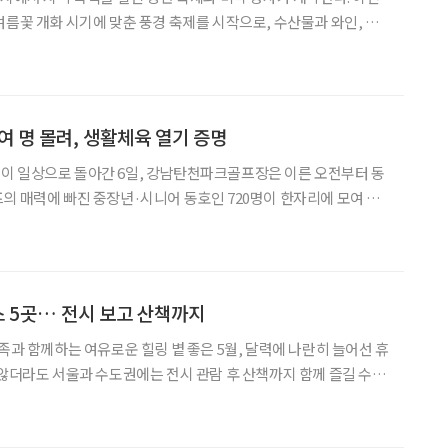
여름꽃 개화 시기에 맞춘 풍경 축제를 시작으로, 수산물과 와인, 복
활용한 먹거리 축제가 전국적으로 이어진다. 특히 6월 초순에
고창 갯벌체험, 음성 품바축제 등 가족
 명 몰려, 생활체육 열기 증명
이 일상으로 돌아간 6일, 강남탄천파크골프장은 이른 오전부터 동
의 매력에 빠진 중장년·시니어 동호인 720명이 한자리에 모여 그
강남탄천파크골
파크골프협회가 주최한 이번 대회는 강남구 시니어들의 높은 참여
스 5곳… 전시 보고 산책까지
로운 힐링 볕 좋은 5월, 달력에 나란히 늘어선 휴
 않더라도 서울과 수도권에는 전시 관람 후 산책까지 함께 즐길 수 있
다. 이번 가정의 달에는 예술과 자연을 함께 누릴 수 있는 공간으로
까. 미술관과 박물관은 세대를 아우르며 같은 감