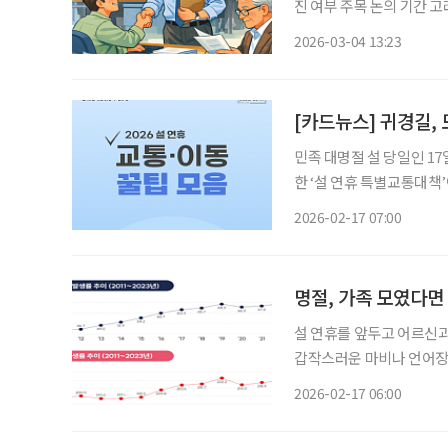
진 여부 주목 논의 기간 고려 입법 시기 지방선거 이후로 넘어갈 듯 법정 정년을 현행 60세에
서 65세로 상향하는 방
2026-03-04 13:23
진 중인 ‘노사 실무 태스크
[카드뉴스] 귀경길,
민족 대명절 설 당일인 1
한 ‘설 연휴 특별교통대책’
버스 막차 시간이 다음 날
2026-02-17 07:00
과 경부고속도로 버스전용
설 연휴를 앞두고 어르신
갑작스러운 마비나 언어장애
어질 수 있어, 이상 징후 발생 즉시 119에
2026-02-17 06:00
나 가족에게 관련 증상이 