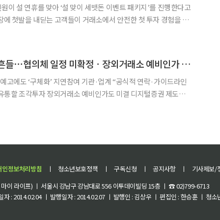
 맞이 세뱃돈 이벤트 패키지’를 진행한다고
시장에 첫발을 내딛는 고객들이 거래소에서 안전한 첫 투자 경험을 누
초 가입한 신규 고객을 대상으로 세 가지 미션
디지털 증권 속도전 흔들⋯협의체 일정 미확정ㆍ장외거래소 예비인가 연기 영향
 예고에도 ‘구체화’ 지연참여 기관·업계 “공식적 연락·가이드라인
 조각투자 장외거래소 예비인가도 미결 디지털증권 제도화
보인다. 금융위원회가 이달 출범을 예고한 ‘토큰증권 협의체’ 구성은
 조각투자 장외거래소 예비인가 결론도 미뤄지면서 정책 전반이
개인정보처리방침
ㅣ
청소년보호정책
ㅣ
구독신청
ㅣ
공지사항
ㅣ
기사제보/
이 라이프) ㅣ 서울시 강남구 강남대로 556 이투데이빌딩 15층 ㅣ ☎ 02)799-6713
 : 2014.02.04 ㅣ 발행일자 : 2014.02.07 ㅣ 발행인 : 김상우 ㅣ 편집인 : 한승훈 ㅣ