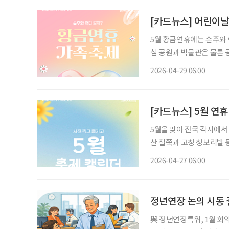
[카드뉴스] 어린이날,
5월 황금연휴에는 손주와 
심 공원과 박물관은 물론 
국립중앙박물관과 서울어린
2026-04-29 06:00
색적인 서커스 축제도 관
[카드뉴스] 5월 연휴
5월을 맞아 전국 각지에서
산 철쭉과 고창 청보리밭 
절 식재료를 주제로 한 먹거리 축제가 전
2026-04-27 06:00
문객을 위한 체험형 축제가
정년연장 논의 시동 
與 정년연장특위, 1월 회의서 “2월부터 6개월