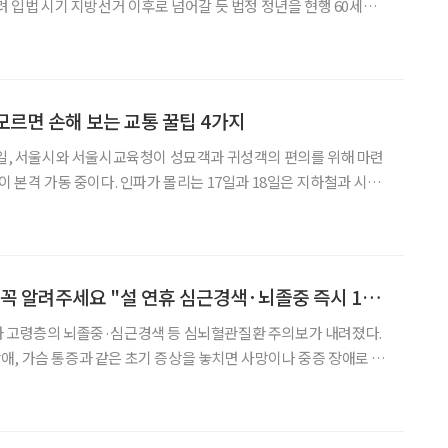
안이 논의되는 가운데 더불어민주당 정년연장특별위원회(특위)가 추
포스(TF)’가 이달 중 출범할지 관심이
 모르면 손해 보는 교통 꿀팁 4가지
7일, 서울시와 서울시교육청이 성묘객과 귀성객의 편의를 위해 마련
이 본격 가동 중이다. 인파가 몰리는 17일과 18일은 지하철과 시내
 새벽 1시까지 연장되며, 14일부터 시행된 학교 주차시설 무료 개방
차로 확대 운영도 연휴 마지막 날까지 이어
명절, 가족 모였다면 꼭 알려주세요 "설 연휴 심근경색·뇌졸중 즉시 119"
과 고령층의 뇌졸중·심근경색 등 심뇌혈관질환 주의보가 내려졌다.
, 가슴 통증과 같은 초기 증상을 놓치면 사망이나 중증 장애로 이
 신고해야 한다. 질병관리청은 최근 연휴 기간 본인이
의심될 경우 지체 없이 응급 치료를 받을 것을