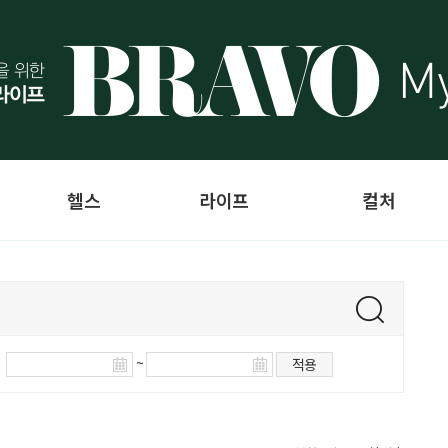
헬스
라이프
컬처
~
적용