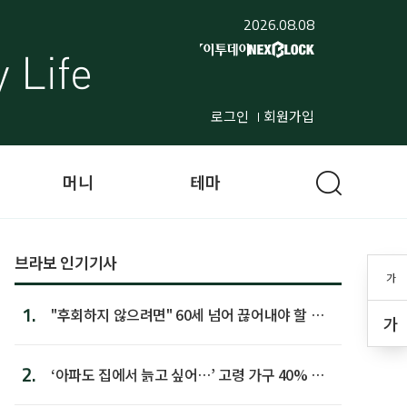
2026.08.08
로그인
회원가입
머니
테마
브라보 인기기사
가
1.
"후회하지 않으려면" 60세 넘어 끊어내야 할 사
가
람 1위
2.
‘아파도 집에서 늙고 싶어…’ 고령 가구 40% 노
후 주택이라 어...