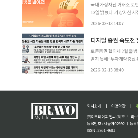
국내 가상자산 거래소 코인원이 설 연휴를 맞아 ‘설
13일 밝혔다. 가상자산 
릴 수 있도록 기획했다. ‘설맞이 세뱃돈 이벤트 패키지’는 13일부터 18일까지 설 연휴 기간 진
2026-02-13 14:07
행한다. 코인원에 생애 최
토큰증권 협의체 2월 출범
받지 못해”투자계약증권 유통할
논의가 다소 더딘 흐름을 
2026-02-13 08:40
아직 구체화되지 않았다.
회사소개
ㅣ
이용약관
ㅣ
㈜이투데이피엔씨 (제호 : 브라보 마
등록번호 : 서울아02992 ㅣ 등록일자
ISSN : 2951-4681