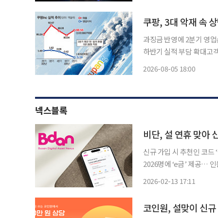
다. 서울세계불꽃축제엔
쿠팡, 3대 악재 속 상
과징금 반영에 2분기 영
하반기 실적 부담 확대고객 
회사 쿠팡Inc이 올해 2분
2026-08-05 18:00
에 따른 대규모 과징금이 
넥스블록
비단, 설 연휴 맞아 
신규 가입 시 추천인 코드 
2026명에 ‘e금’ 제공… 
든 경품 내달 5일 일괄 지급 부산디지털자산거래소 비단(Bdan)은 설 연휴를 맞아 ‘2026 
2026-02-13 17:11
금 많이 받으세요’ 이벤트
코인원, 설맞이 신규 