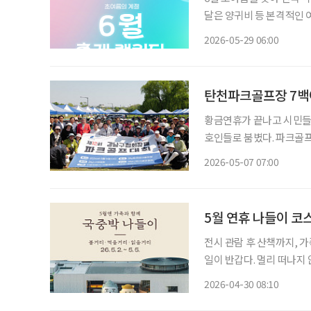
달은 양귀비 등 본격적인 
분자와 수박 등 제철 식재료를 
2026-05-29 06:00
는 현충일 연휴와 맞물려 
탄천파크골프장 7백여
황금연휴가 끝나고 시민들
호인들로 붐볐다. 파크골프
동안 갈고닦은 기량을 겨뤘다. 제12회 강남구협회장배 파크골프대회가 이날 
2026-05-07 07:00
프장에서 열렸다. 강남구
열
5월 연휴 나들이 코
전시 관람 후 산책까지, 가족과 함께하는 여유
일이 반갑다. 멀리 떠나지
는 나들이 장소가 적지 않
2026-04-30 08:10
발걸음을 옮겨보는 건 어떨