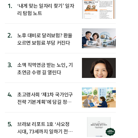
1.
‘내게 맞는 일자리 찾기’ 일자
리 탐험 노트
2.
노후 대비로 달러보험? 환율
오르면 보험료 부담 커진다
3.
소액 직역연금 받는 노인, 기
초연금 수령 길 열린다
4.
초고령사회 ‘제1차 국가인구
전략 기본계획’에 담길 정책
은
5.
브라보 리포트 1호 ‘사오정
시대, 73세까지 일하기 전략’