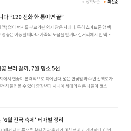
정확도순
최신순
다 “120 전화 한 통이면 끝”
앱) 없이 택시를 부르기란 쉽지 않은 시대다. 특히 스마트폰 앱 택
고령층은 이동할 때마다 가족의 도움을 받거나 길거리에서 빈 택시
울연구원의 2024년 택시 이용 시민만족도 조사에 따르면 60대 이상
고령자들의 앱 택시 호출 이용률은 20%에도 미치지 않았다. 서울시는 이러한
꽃 보러 갈까, 7월 명소 5선
습지에서 연꽃이 본격적으로 피어난다. 넓은 연꽃밭과 수변 산책로가
천히 둘러볼 수 있어 중장년과 시니어 세대의 여름 나들이 코스로
서 되살아난 아라홍련, 희귀한 가시연꽃
 '6월 전국 축제' 테마별 정리
각지에서 지역 특색을 살린 경관 축제와 미식 행사가 개막한다. 이번